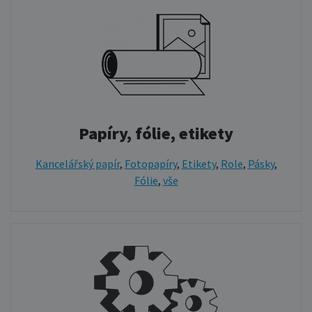
Papíry, fólie, etikety
Kancelářský papír
,
Fotopapíry
,
Etikety
,
Role
,
Pásky
,
Fólie
,
vše