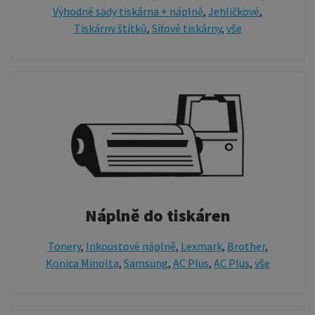
Výhodné sady tiskárna + náplně
,
Jehličkové
,
Tiskárny štítků
,
Síťové tiskárny
,
vše
Náplně do tiskáren
Tonery
,
Inkoustové náplně
,
Lexmark
,
Brother
,
Konica Minolta
,
Samsung
,
AC Plus
,
AC Plus
,
vše