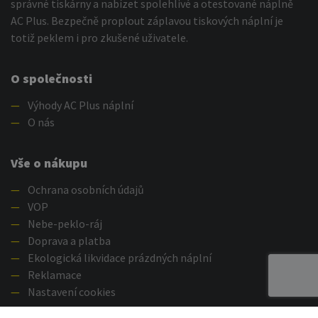
správné tiskárny a nabízet spolehlivé a otestované náplně
AC Plus. Bezpečně proplout záplavou tiskových náplní je
totiž peklem i pro zkušené uživatele.
O společnosti
—
Výhody AC Plus náplní
—
O nás
Vše o nákupu
—
Ochrana osobních údajů
—
VOP
—
Nebe-peklo-ráj
—
Doprava a platba
—
Ekologická likvidace prázdných náplní
—
Reklamace
—
Nastavení cookies