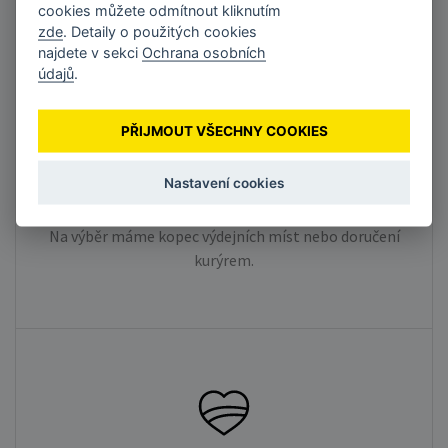
cookies můžete odmítnout kliknutím
zde
. Detaily o použitých cookies
najdete v sekci
Ochrana osobních
údajů
.
PŘIJMOUT VŠECHNY COOKIES
Nastavení cookies
Rychlé doručení
Na výběr máme kopec výdejních míst nebo doručení
kurýrem.