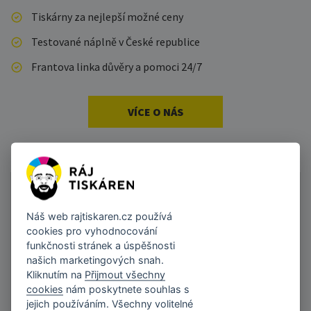
Tiskárny za nejlepší možné ceny
Testované náplně v České republice
Frantova linka důvěry a pomoci 24/7
VÍCE O NÁS
Náš web
rajtiskaren.cz
používá
cookies pro vyhodnocování
funkčnosti stránek a úspěšnosti
našich marketingových snah.
Kliknutím na
Přijmout všechny
Možnosti dopravy
cookies
nám poskytnete souhlas s
Vše pro božský tisk najdete na jednom místě.
jejich používáním. Všechny volitelné