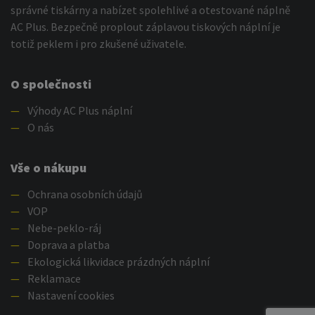
správné tiskárny a nabízet spolehlivé a otestované náplně
AC Plus. Bezpečně proplout záplavou tiskových náplní je
totiž peklem i pro zkušené uživatele.
O společnosti
—
Výhody AC Plus náplní
—
O nás
Vše o nákupu
—
Ochrana osobních údajů
—
VOP
—
Nebe-peklo-ráj
—
Doprava a platba
—
Ekologická likvidace prázdných náplní
—
Reklamace
—
Nastavení cookies