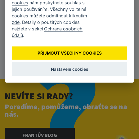
cookies
nám poskytnete souhlas s
tisk
jejich používáním. Všechny volitelné
cookies můžete odmítnout kliknutím
zde
. Detaily o použitých cookies
ZOBRAZIT TISKÁRNY
najdete v sekci
Ochrana osobních
ZOBRAZIT TISK
údajů
.
PŘIJMOUT VŠECHNY COOKIES
Nastavení cookies
NEVÍTE SI RADY?
Poradíme, pomůžeme, obraťte se na
nás.
FRANTŮV BLOG