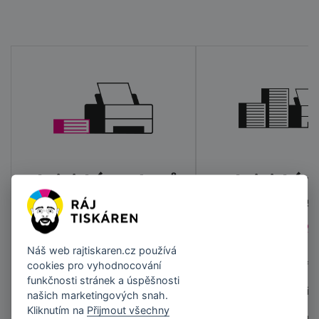
Chci tiskárnu domů
Chci tiskár
práce
1215 - 5295 Kč
2710 - 1129
Náš web
rajtiskaren.cz
používá
Multifunkční zařízení
Multifunkční zaříz
cookies pro vyhodnocování
funkčnosti stránek a úspěšnosti
Barevný tisk
Úsporný černobílý 
našich marketingových snah.
Kliknutím na
Přijmout všechny
Tisk do 200 stran měsíčně
Automatický obou