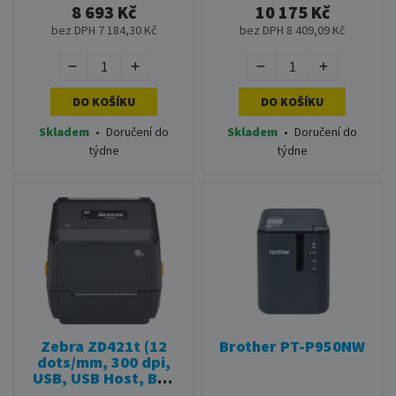
8 693 Kč
10 175 Kč
bez DPH 7 184,30 Kč
bez DPH 8 409,09 Kč
DO KOŠÍKU
DO KOŠÍKU
Skladem
•
Doručení do
Skladem
•
Doručení do
týdne
týdne
Zebra ZD421t (12
Brother PT-P950NW
dots/mm, 300 dpi,
USB, USB Host, BT ,
LAN)