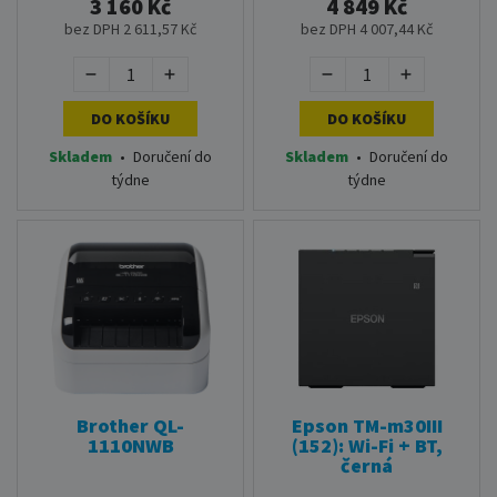
3 160 Kč
4 849 Kč
bez DPH 2 611,57 Kč
bez DPH 4 007,44 Kč
DO KOŠÍKU
DO KOŠÍKU
Skladem
•
Doručení do
Skladem
•
Doručení do
týdne
týdne
Brother QL-
Epson TM-m30III
1110NWB
(152): Wi-Fi + BT,
černá