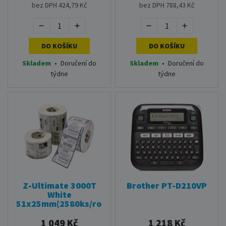
bez DPH 424,79 Kč
bez DPH 788,43 Kč
DO KOŠÍKU
DO KOŠÍKU
Skladem
•
Doručení do
Skladem
•
Doručení do
týdne
týdne
Z-Ultimate 3000T
Brother PT-D210VP
White
51x25mm(2580ks/role)
1 049 Kč
1 218 Kč