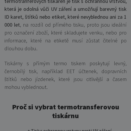
termotranferových tiskáren je tisk s ochrannou vrstvou,
která je odolná vůči UV záření a umožňují barevný tisk
ID karet, štítků nebo etiket, které nevyblednou ani za 1
000 let
, na rozdíl od přímého tisku, proto jsou ideální
pro označení zboží, které skladujete venku, nebo pro
informace, které na etiketě musí zůstat čitelné po
dlouhou dobu.
Tiskárny s přímým termo tiskem poskytují levný,
černobílý tisk, například EET účtenek, dopravních
štítků nebo jízdenek, které jsou citlivější a časem
mohou vyblednout.
Proč si vybrat termotransferovou
tiskárnu
+ Tisk s ochrannou vrstvou proti UV záření