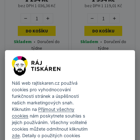
bez DPH 1 036,36 Kč
bez DPH 1 119,01 Kč
DO KOŠÍKU
DO KOŠÍKU
Skladem
•
Doručení do
Skladem
•
Doručení do
týdne
týdne
Náš web
rajtiskaren.cz
používá
cookies pro vyhodnocování
funkčnosti stránek a úspěšnosti
našich marketingových snah.
Kliknutím na
Přijmout všechny
cookies
nám poskytnete souhlas s
Brother QL-600B
Tiskárna BROTHER
QL-800
jejich používáním. Všechny volitelné
cookies můžete odmítnout kliknutím
zde
. Detaily o použitých cookies