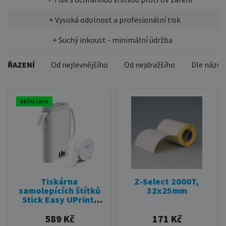
+ Vysoká odolnost a profesionální tisk
+ Suchý inkoust - minimální údržba
ŘAZENÍ
Od nejlevnějšího
Od nejdražšího
Dle názvu
Akční cena
Tiskárna
Z-Select 2000T,
samolepících štítků
32x25mm
Stick Easy UPrint,
EASY UP21-bílá
589 Kč
171 Kč