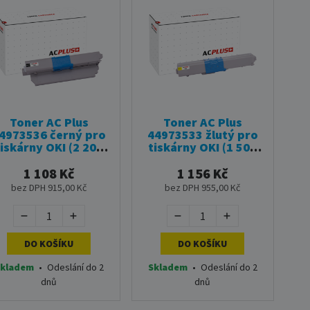
Toner AC Plus
Toner AC Plus
4973536 černý pro
44973533 žlutý pro
tiskárny OKI (2 200
tiskárny OKI (1 500
stran)
stran)
1 108 Kč
1 156 Kč
bez DPH 915,00 Kč
bez DPH 955,00 Kč
DO KOŠÍKU
DO KOŠÍKU
kladem
•
Odeslání do 2
Skladem
•
Odeslání do 2
dnů
dnů