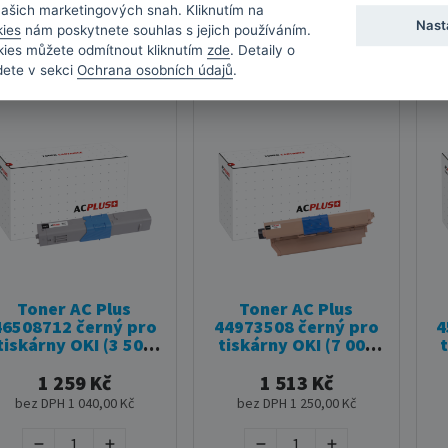
našich marketingových snah. Kliknutím na
Skladem
•
Odeslání do 2
Skladem
•
Odeslání do 2
S
Nast
kies
nám poskytnete souhlas s jejich používáním.
dnů
dnů
kies můžete odmítnout kliknutím
zde
. Detaily o
dete v sekci
Ochrana osobních údajů
.
Toner AC Plus
Toner AC Plus
46508712 černý pro
44973508 černý pro
4
tiskárny OKI (3 500
tiskárny OKI (7 000
stran)
stran)
1 259 Kč
1 513 Kč
bez DPH 1 040,00 Kč
bez DPH 1 250,00 Kč