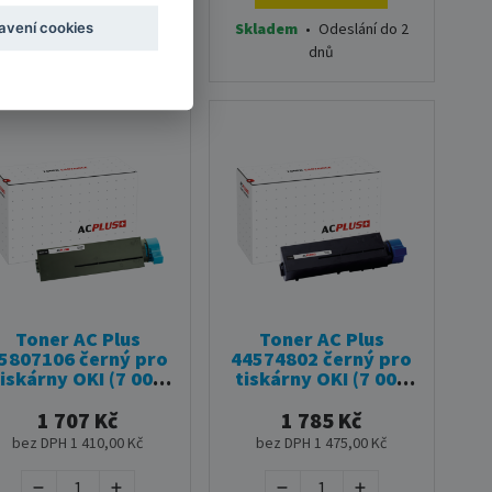
kladem
•
Odeslání do 2
Skladem
•
Odeslání do 2
avení cookies
dnů
dnů
Toner AC Plus
Toner AC Plus
5807106 černý pro
44574802 černý pro
tiskárny OKI (7 000
tiskárny OKI (7 000
stran)
stran)
1 707 Kč
1 785 Kč
bez DPH 1 410,00 Kč
bez DPH 1 475,00 Kč