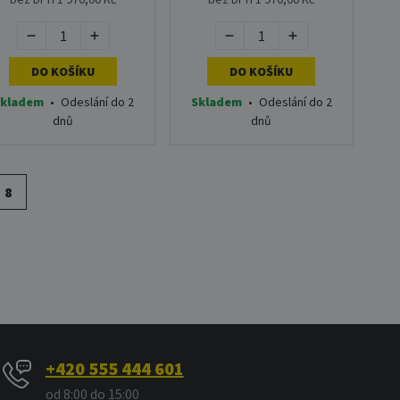
DO KOŠÍKU
DO KOŠÍKU
kladem
•
Odeslání do 2
Skladem
•
Odeslání do 2
dnů
dnů
8
+420 555 444 601
od 8:00 do 15:00