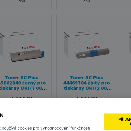
dnů
dnů
Toner AC Plus
Toner AC Plus
45862840 černý pro
44469704 žlutý pro
tiskárny OKI (7 000
tiskárny OKI (2 000
stran)
stran)
1 186 Kč
1 210 Kč
bez DPH 980,00 Kč
bez DPH 1 000,00 Kč
PŘIJM
z
používá cookies pro vyhodnocování funkčnosti
DO KOŠÍKU
DO KOŠÍKU