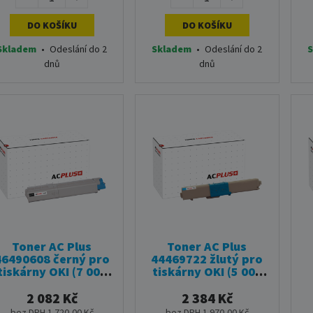
DO KOŠÍKU
DO KOŠÍKU
Skladem
•
Odeslání do 2
Skladem
•
Odeslání do 2
S
dnů
dnů
Toner AC Plus
Toner AC Plus
46490608 černý pro
44469722 žlutý pro
tiskárny OKI (7 000
tiskárny OKI (5 000
stran)
stran)
2 082 Kč
2 384 Kč
bez DPH 1 720,00 Kč
bez DPH 1 970,00 Kč