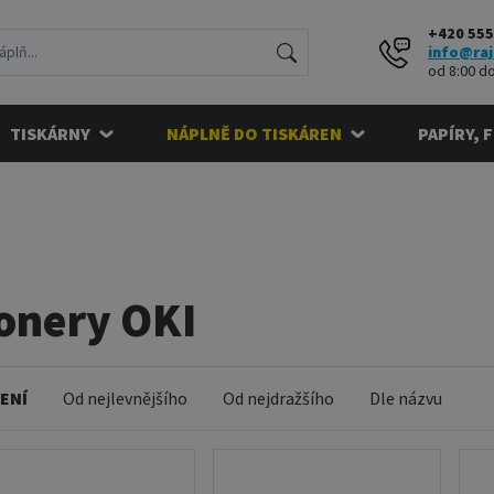
+420 555
info@raj
od 8:00 do
TISKÁRNY
NÁPLNĚ DO TISKÁREN
PAPÍRY, 
onery OKI
ENÍ
Od nejlevnějšího
Od nejdražšího
Dle názvu