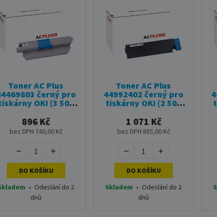
Toner AC Plus
Toner AC Plus
44469803 černý pro
44992402 černý pro
4
tiskárny OKI (3 500
tiskárny OKI (2 500
stran)
stran)
896 Kč
1 071 Kč
bez DPH 740,00 Kč
bez DPH 885,00 Kč
DO KOŠÍKU
DO KOŠÍKU
Skladem
•
Odeslání do 2
Skladem
•
Odeslání do 2
S
dnů
dnů