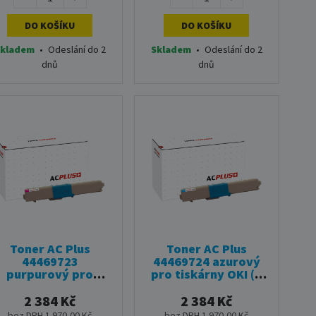
DO KOŠÍKU
DO KOŠÍKU
kladem
•
Odeslání do 2
Skladem
•
Odeslání do 2
dnů
dnů
Toner AC Plus
Toner AC Plus
44469723
44469724 azurový
purpurový pro
pro tiskárny OKI (5
tiskárny OKI (5 000
000 stran)
stran)
2 384 Kč
2 384 Kč
bez DPH 1 970,00 Kč
bez DPH 1 970,00 Kč