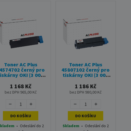
Toner AC Plus
Toner AC Plus
4574702 černý pro
45807102 černý pro
tiskárny OKI (3 000
tiskárny OKI (3 000
stran)
stran)
1 168 Kč
1 186 Kč
bez DPH 965,00 Kč
bez DPH 980,00 Kč
DO KOŠÍKU
DO KOŠÍKU
kladem
•
Odeslání do 2
Skladem
•
Odeslání do 2