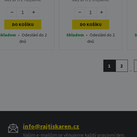
DO KOŠÍKU
DO KOŠÍKU
Skladem
•
Odeslání do 2
Skladem
•
Odeslání do 2
S
dnů
dnů
1
2
...
info@rajtiskaren.cz
Vašim e-mailům se věnujeme každý pracovní den.