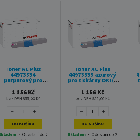
Toner AC Plus
Toner AC Plus
44973534
44973535 azurový
4
purpurový pro
pro tiskárny OKI (1
tiskárny OKI (1 500
500 stran)
stran)
1 156 Kč
1 156 Kč
bez DPH 955,00 Kč
bez DPH 955,00 Kč
DO KOŠÍKU
DO KOŠÍKU
Skladem
•
Odeslání do 2
Skladem
•
Odeslání do 2
S