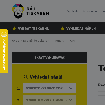
VYBRAT TISKÁRNU
VYHLEDAT NÁPLŇ
Úvod
Náplně do tiskáren
Tonery
OKI
SKRÝT VYHLEDÁVAČ
T
Vyhledat náplň
ŘAZ
1.
VYBERTE VÝROBCE TISKÁRNY
2.
VYBERTE MODEL TISKÁRNY