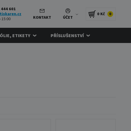
 444 601
tiskaren.cz
0 Kč
0
KONTAKT
ÚČET
 15:00
FÓLIE, ETIKETY
PŘÍSLUŠENSTVÍ