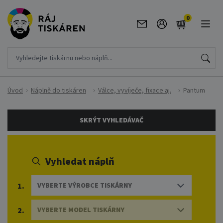
0
Úvod
Náplně do tiskáren
Válce, vyvíječe, fixace aj.
Pantum
SKRÝT VYHLEDÁVAČ
Vyhledat náplň
1.
VYBERTE VÝROBCE TISKÁRNY
2.
VYBERTE MODEL TISKÁRNY