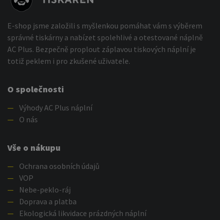
E-shop jsme založili s myšlenkou pomáhat vám s výběrem
správné tiskárny a nabízet spolehlivé a otestované náplně
AC Plus. Bezpečně proplout záplavou tiskových náplní je
totiž peklem i pro zkušené uživatele.
O společnosti
—
Výhody AC Plus náplní
—
O nás
Vše o nákupu
—
Ochrana osobních údajů
—
VOP
—
Nebe-peklo-ráj
—
Doprava a platba
—
Ekologická likvidace prázdných náplní