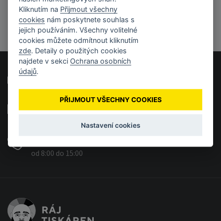
Kliknutím na
Přijmout všechny
cookies
nám poskytnete souhlas s
jejich používáním. Všechny volitelné
cookies můžete odmítnout kliknutím
zde
. Detaily o použitých cookies
najdete v sekci
Ochrana osobních
údajů
.
Časté otázky a odpovědi
PŘIJMOUT VŠECHNY COOKIES
info@rajtiskaren.cz
Vašim e-mailům se věnujeme každý pracovní den.
Nastavení cookies
+420 555 444 601
od 8:00 do 15:00