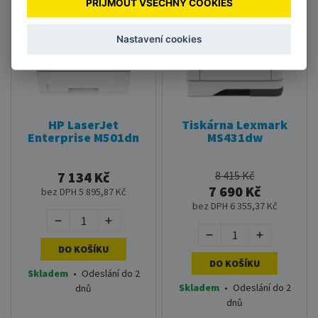
PŘIJMOUT VŠECHNY COOKIES
AKCE - Poslední kusy
Nastavení cookies
HP LaserJet
Tiskárna Lexmark
Enterprise M501dn
MS431dw
7 134 Kč
8 415 Kč
7 690 Kč
bez DPH 5 895,87 Kč
bez DPH 6 355,37 Kč
DO KOŠÍKU
DO KOŠÍKU
Skladem
•
Odeslání do 2
Skladem
•
Odeslání do 2
dnů
dnů