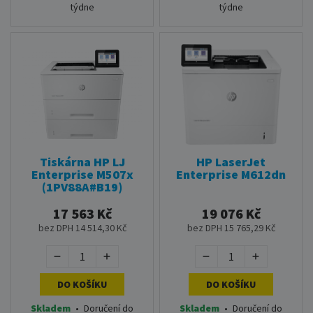
týdne
týdne
Tiskárna HP LJ
HP LaserJet
Enterprise M507x
Enterprise M612dn
(1PV88A#B19)
17 563 Kč
19 076 Kč
bez DPH 14 514,30 Kč
bez DPH 15 765,29 Kč
DO KOŠÍKU
DO KOŠÍKU
Skladem
•
Doručení do
Skladem
•
Doručení do