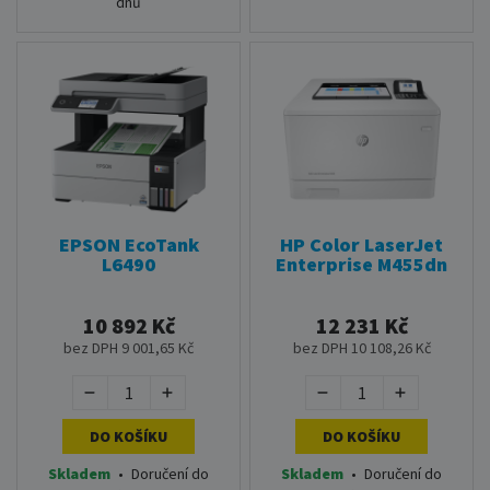
dnů
EPSON EcoTank
HP Color LaserJet
L6490
Enterprise M455dn
10 892 Kč
12 231 Kč
bez DPH 9 001,65 Kč
bez DPH 10 108,26 Kč
DO KOŠÍKU
DO KOŠÍKU
Skladem
•
Doručení do
Skladem
•
Doručení do