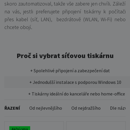
skoro zautomatizoval, takže vše zabere jen chvíli. Záleží
na vás, jestli preferujete připojení tiskárny k počítači
přes kabel (síť, LAN), bezdrátově (WLAN, Wi-Fi) nebo
chcete obojí.
Proč si vybrat síťovou tiskárnu
+ Spolehlivé připojení a zabezpečení dat
+ Jednodušší instalace s podporou Windows 10
+ Tiskárny ideální do kanceláře nebo home-office
ŘAZENÍ
Od nejlevnějšího
Od nejdražšího
Dle názvu
Akční cena