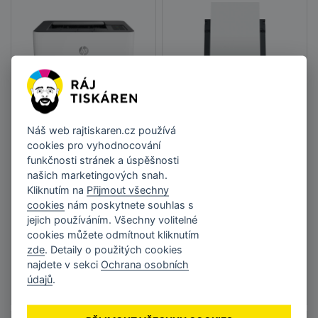
HP Color Laser
Epson WorkForce
Náš web
rajtiskaren.cz
používá
150nw
WF-100W
cookies pro vyhodnocování
funkčnosti stránek a úspěšnosti
6 216 Kč
6 525 Kč
našich marketingových snah.
bez DPH 5 137,19 Kč
bez DPH 5 391,74 Kč
Kliknutím na
Přijmout všechny
cookies
nám poskytnete souhlas s
jejich používáním. Všechny volitelné
cookies můžete odmítnout kliknutím
DO KOŠÍKU
DO KOŠÍKU
zde
. Detaily o použitých cookies
najdete v sekci
Ochrana osobních
Skladem
•
Doručení do
Skladem
•
Doručení do
údajů
.
týdne
týdne