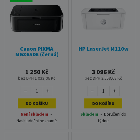
Canon PIXMA
HP LaserJet M110w
MG3650S (černá)
1 250 Kč
3 096 Kč
bez DPH 1 033,06 Kč
bez DPH 2 558,68 Kč
DO KOŠÍKU
DO KOŠÍKU
Není skladem
•
Skladem
•
Doručení do
Naskladnění neznámé
týdne