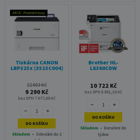
AKCE - Poslední kusy
Tiskárna CANON
Brother HL-
LBP325x (3515C004)
L8360CDW
12 603 Kč
10 722 Kč
9 290 Kč
bez DPH 8 861,16 Kč
bez DPH 7 677,69 Kč
DO KOŠÍKU
DO KOŠÍKU
Skladem
•
Doručení do
Skladem
•
Odeslání do 2
týdne