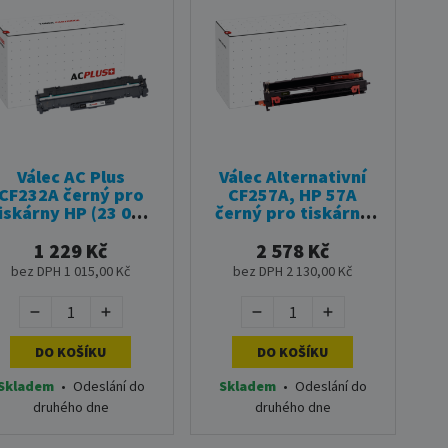
Válec AC Plus
Válec Alternativní
CF232A černý pro
CF257A, HP 57A
iskárny HP (23 000
černý pro tiskárny
stran)
HP (80 000 stran)
1 229 Kč
2 578 Kč
bez DPH 1 015,00 Kč
bez DPH 2 130,00 Kč
DO KOŠÍKU
DO KOŠÍKU
Skladem
•
Odeslání do
Skladem
•
Odeslání do
druhého dne
druhého dne