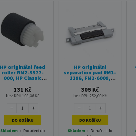
HP originální feed
HP originální
roller RM2-5577-
separation pad RM1-
000, HP Classic
1298, FM2-6009,
BP612Cdw,654Cdw,MF632Cdw,MF634Cdw,MF713Cd,
FM2-6707, RM1-
podávací válec
2546, HP LJ
131 Kč
305 Kč
1160,1320,2400, P
bez DPH 108,06 Kč
bez DPH 252,00 Kč
2015, tray 2,3,
separační podložka
DO KOŠÍKU
DO KOŠÍKU
Skladem
•
Doručení do
Skladem
•
Doručení do