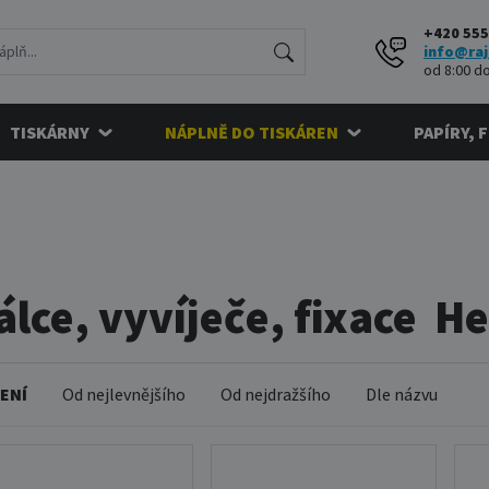
+420 555
info@raj
od 8:00 do
TISKÁRNY
NÁPLNĚ DO TISKÁREN
PAPÍRY, 
álce, vyvíječe, fixace 
ENÍ
Od nejlevnějšího
Od nejdražšího
Dle názvu