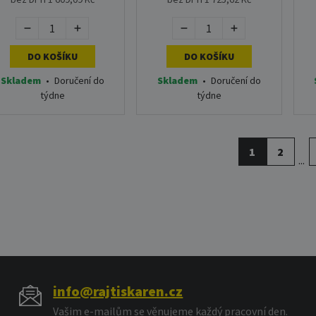
DO KOŠÍKU
DO KOŠÍKU
Skladem
•
Doručení do
Skladem
•
Doručení do
týdne
týdne
1
2
...
info@rajtiskaren.cz
Vašim e-mailům se věnujeme každý pracovní den.