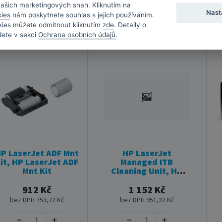
našich marketingových snah. Kliknutím na
Skladem
•
Odeslání do
Skladem
•
Doručení do
Nast
kies
nám poskytnete souhlas s jejich používáním.
druhého dne
týdne
kies můžete odmítnout kliknutím
zde
. Detaily o
dete v sekci
Ochrana osobních údajů
.
P LaserJet ADF Mnt
HP LaserJet
it, HP LaserJet ADF
Managed ITB
Mnt Kit
Cleaning Unit, HP
LaserJet Managed
ITB Cleaning Unit
912 Kč
1 152 Kč
bez DPH 753,72 Kč
bez DPH 951,32 Kč