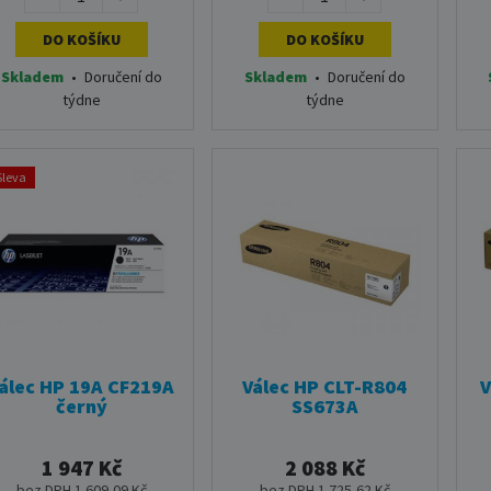
DO KOŠÍKU
DO KOŠÍKU
Skladem
•
Doručení do
Skladem
•
Doručení do
týdne
týdne
Sleva
álec HP 19A CF219A
Válec HP CLT-R804
V
černý
SS673A
1 947 Kč
2 088 Kč
bez DPH 1 609,09 Kč
bez DPH 1 725,62 Kč