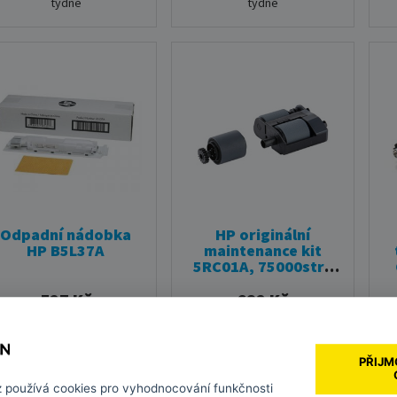
týdne
týdne
Odpadní nádobka
HP originální
HP B5L37A
maintenance kit
5RC01A, 75000str.,
sada pro údržbu
527 Kč
682 Kč
bez DPH 435,11 Kč
bez DPH 563,36 Kč
PŘIJM
z
používá cookies pro vyhodnocování funkčnosti
DO KOŠÍKU
DO KOŠÍKU