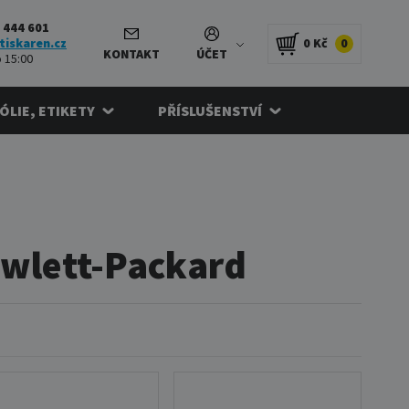
 444 601
tiskaren.cz
0 Kč
0
KONTAKT
ÚČET
 15:00
FÓLIE, ETIKETY
PŘÍSLUŠENSTVÍ
Hewlett-Packard