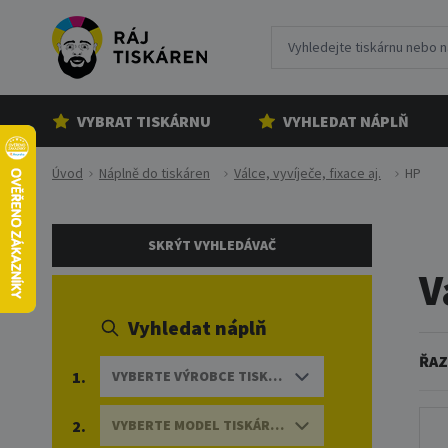
VYBRAT TISKÁRNU
VYHLEDAT NÁPLŇ
Úvod
Náplně do tiskáren
Válce, vyvíječe, fixace aj.
HP
SKRÝT VYHLEDÁVAČ
V
Vyhledat náplň
ŘAZ
1.
VYBERTE VÝROBCE TISKÁRNY
2.
VYBERTE MODEL TISKÁRNY