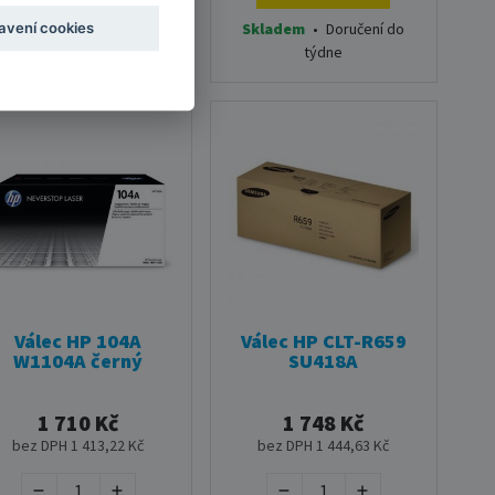
Skladem
•
Doručení do
Skladem
•
Doručení do
avení cookies
týdne
týdne
Válec HP 104A
Válec HP CLT-R659
W1104A černý
SU418A
1 710 Kč
1 748 Kč
bez DPH 1 413,22 Kč
bez DPH 1 444,63 Kč