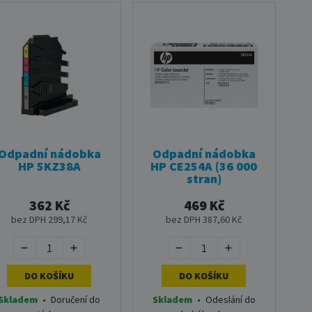
Odpadní nádobka
Odpadní nádobka
HP 5KZ38A
HP CE254A (36 000
stran)
362 Kč
469 Kč
bez DPH 299,17 Kč
bez DPH 387,60 Kč
DO KOŠÍKU
DO KOŠÍKU
Skladem
•
Doručení do
Skladem
•
Odeslání do