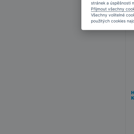
stránek a úspěšnosti 
Přijmout všechny coo
Všechny volitelné coo
použitých cookies naj
H
K