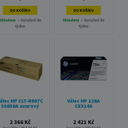
DO KOŠÍKU
DO KOŠÍKU
Skladem
•
Doručení do
Skladem
•
Doručení do
týdne
týdne
álec HP CLT-R607C
Válec HP 126A
SS656A azurový
CE314A
2 366 Kč
2 421 Kč
bez DPH 1 954,55 Kč
bez DPH 2 000,83 Kč