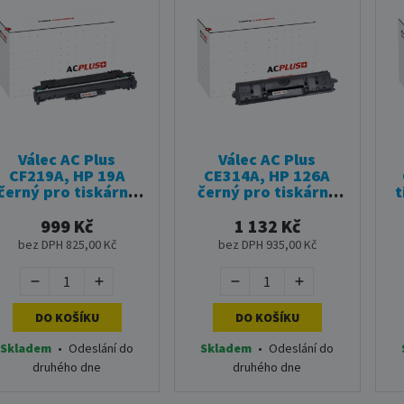
Válec AC Plus
Válec AC Plus
CF219A, HP 19A
CE314A, HP 126A
černý pro tiskárny
černý pro tiskárny
t
HP (12 000 stran)
HP (14 000 stran)
999 Kč
1 132 Kč
bez DPH 825,00 Kč
bez DPH 935,00 Kč
DO KOŠÍKU
DO KOŠÍKU
Skladem
•
Odeslání do
Skladem
•
Odeslání do
druhého dne
druhého dne