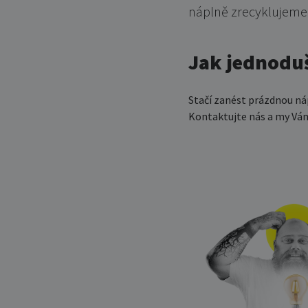
náplně zrecyklujeme 
Jak jednoduš
Stačí zanést prázdnou n
Kontaktujte nás a my Vá