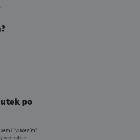
.
ň?
kutek po
upem i "vrácením"
ý neztratíte