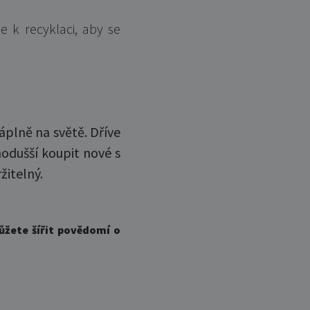
 k recyklaci, aby se
náplně na světě. Dříve
nodušší koupit nové s
žitelný.
ůžete šířit povědomí o