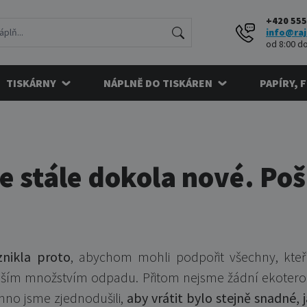
+420 555
info@raj
od 8:00 do
TISKÁRNY
NÁPLNĚ DO TISKÁREN
PAPÍRY, 
e stále dokola nové. Po
znikla proto
, abychom mohli podpořit všechny, kteří
ším množstvím odpadu. Přitom nejsme žádní ekoterori
chno jsme zjednodušili,
aby vrátit bylo stejně snadné,