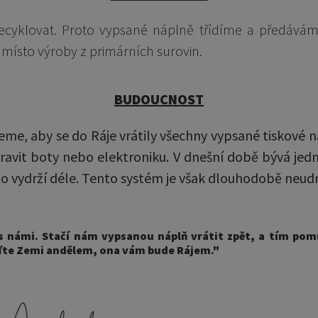
ecyklovat. Proto vypsané náplně třídíme a předáváme
 místo výroby z primárních surovin.
BUDOUCNOST
jeme, aby se do Ráje vrátily všechny vypsané tiskové 
ravit boty nebo elektroniku. V dnešní době bývá jed
 vydrží déle. Tento systém je však dlouhodobě neudr
 námi. Stačí nám vypsanou náplň vrátit zpět, a tím pom
ďte Zemi andělem, ona vám bude Rájem.
"