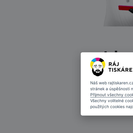
Jak 
Náš web
rajtiskaren.c
stránek a úspěšnosti 
Přijmout všechny coo
Chceme, aby se o m
Všechny volitelné coo
použitých cookies naj
vracet zpět do oběhu 