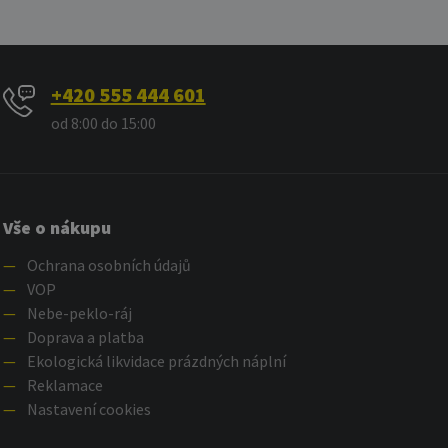
+420 555 444 601
od 8:00 do 15:00
Vše o nákupu
—
Ochrana osobních údajů
—
VOP
—
Nebe-peklo-ráj
—
Doprava a platba
—
Ekologická likvidace prázdných náplní
—
Reklamace
—
Nastavení cookies