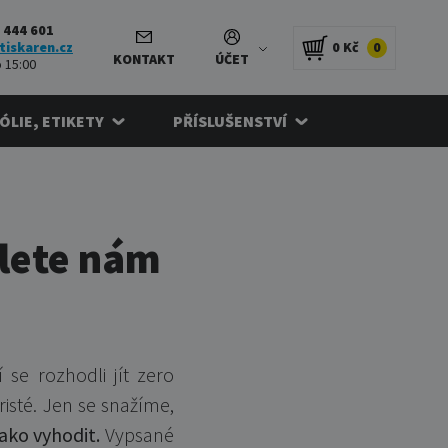
 444 601
tiskaren.cz
0 Kč
0
KONTAKT
ÚČET
 15:00
FÓLIE, ETIKETY
PŘÍSLUŠENSTVÍ
šlete nám
 se rozhodli jít zero
sté. Jen se snažíme,
jako vyhodit.
Vypsané