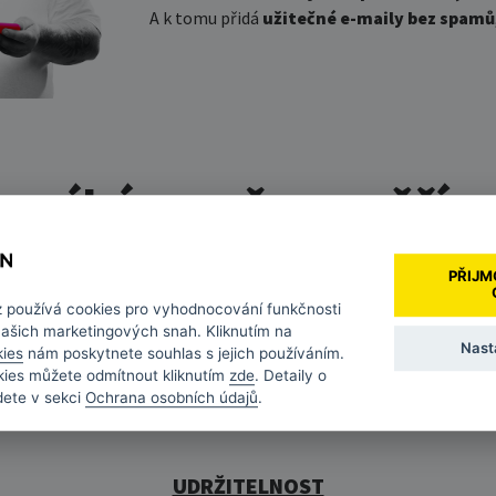
A k tomu přidá
užitečné e-maily
bez
spamů
pomáháme a čemu věřím
PŘIJM
z
používá cookies pro vyhodnocování funkčnosti
UPŘÍMNOST
našich marketingových snah. Kliknutím na
Nast
kies
nám poskytnete souhlas s jejich používáním.
ožném odpadu přemýšlelo už při nákupu. Proto ná
kies můžete odmítnout kliknutím
zde
. Detaily o
dete v sekci
Ochrana osobních údajů
.
— renovovat je, nebo předat k recyklaci, místo aby sko
UDRŽITELNOST