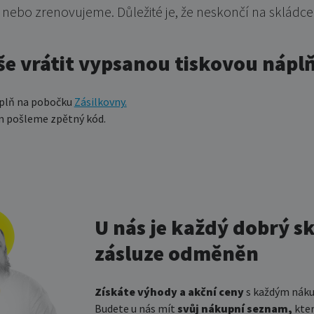
nebo zrenovujeme. Důležité je, že neskončí na skládce
e vrátit vypsanou tiskovou nápl
áplň na pobočku
Zásilkovny.
m pošleme zpětný kód.
U nás je každý dobrý s
zásluze odměněn
Získáte výhody a akční ceny
s každým nák
Budete u nás mít
svůj nákupní seznam,
kter