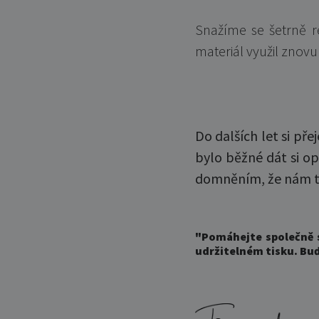
Snažíme se šetrně r
materiál využil znovu
Do dalších let si pře
bylo běžné dát si op
domněním, že nám to
"Pomáhejte společně s
udržitelném tisku. Bu