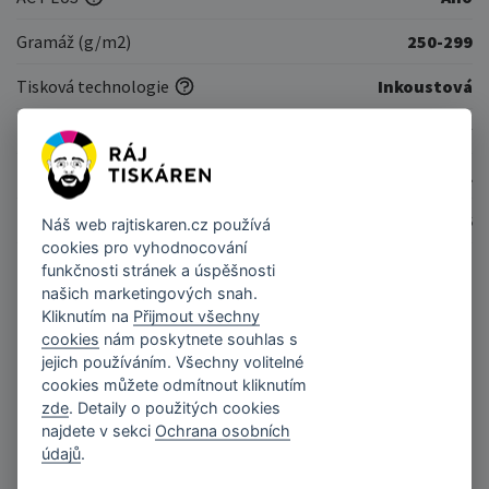
Gramáž (g/m2)
250-299
Tisková technologie
Inkoustová
Typ papíru
Fotografický
Kód produktu
PAPFOTA6MIC20GL
EAN
8595232100106
Náš web
rajtiskaren.cz
používá
cookies pro vyhodnocování
funkčnosti stránek a úspěšnosti
našich marketingových snah.
Podobné produkty
Kliknutím na
Přijmout všechny
cookies
nám poskytnete souhlas s
jejich používáním. Všechny volitelné
cookies můžete odmítnout kliknutím
zde
. Detaily o použitých cookies
najdete v sekci
Ochrana osobních
údajů
.