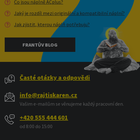
Co jsou náplně ACplus?
Jaký je rozdíl mezi originální a kompatibilní náplní?
Jak zjistit, kterou náplň potřebuju?
FRANTŮV BLOG
Časté otázky a odpovědi
info@rajtiskaren.cz
Vašim e-mailům se věnujeme každý pracovní den.
+420 555 444 601
od 8:00 do 15:00