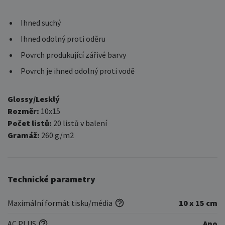
Ihned suchý
Ihned odolný proti oděru
Povrch produkující zářivé barvy
Povrch je ihned odolný proti vodě
Glossy/Lesklý
Rozměr:
10x15
Počet listů:
20 listů v balení
Gramáž:
260 g/m2
Technické parametry
Maximální formát tisku/média
10 x 15 cm
AC PLUS
Ano