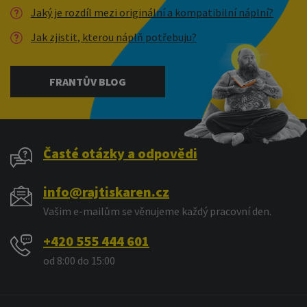
Jaký je rozdíl mezi originální a kompatibilní náplní?
Jak zjistit, kterou náplň potřebuju?
FRANTŮV BLOG
Časté otázky a odpovědi
info@rajtiskaren.cz
Vašim e-mailům se věnujeme každý pracovní den.
+420 555 444 601
od 8:00 do 15:00