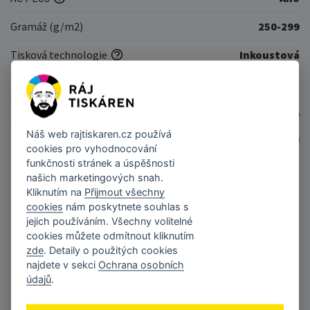
Gramáž (g/m2)
250-299
Tisková technologie
Inkoustová
Typ papíru
Fotografický
Kód produktu
PAPFOTA4MIC10SA
Náš web
rajtiskaren.cz
používá
EAN
8595232100120
cookies pro vyhodnocování
funkčnosti stránek a úspěšnosti
našich marketingových snah.
Kliknutím na
Přijmout všechny
Podobné produkty
cookies
nám poskytnete souhlas s
jejich používáním. Všechny volitelné
cookies můžete odmítnout kliknutím
zde
. Detaily o použitých cookies
najdete v sekci
Ochrana osobních
údajů
.