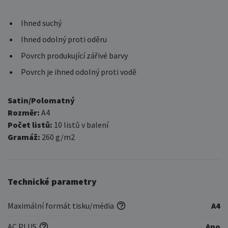
Ihned suchý
Ihned odolný proti oděru
Povrch produkující zářivé barvy
Povrch je ihned odolný proti vodě
Satin/Polomatný
Rozměr:
A4
Počet listů:
10 listů v balení
Gramáž:
260 g/m2
Technické parametry
Maximální formát tisku/média
A4
AC PLUS
Ano