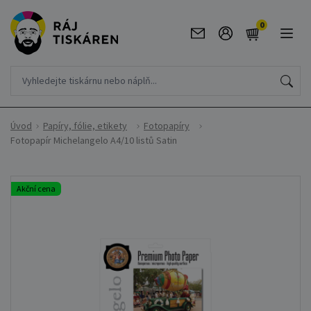
0
Úvod
Papíry, fólie, etikety
Fotopapíry
Fotopapír Michelangelo A4/10 listů Satin
Akční cena