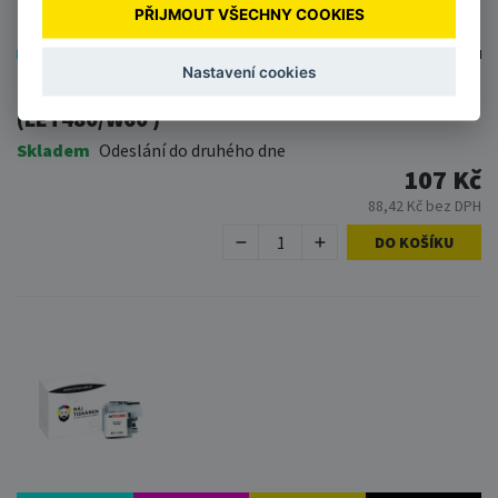
PŘIJMOUT VŠECHNY COOKIES
Nastavení cookies
Papír recyklovaný A4 80g Lettura
(LET480/W60 )
Skladem
Odeslání do druhého dne
107 Kč
88,42 Kč bez DPH
DO KOŠÍKU