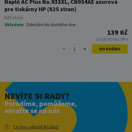
Náplň AC Plus No.933XL, CN054AE azurová
pro tiskárny HP (825 stran)
825 stran
Skladem
Odeslání do druhého dne
139 Kč
114,88 Kč bez DPH
DO KOŠÍKU
NEVÍTE SI RADY?
Poradíme, pomůžeme,
obraťte se na nás.
Co jsou náplně ACplus?