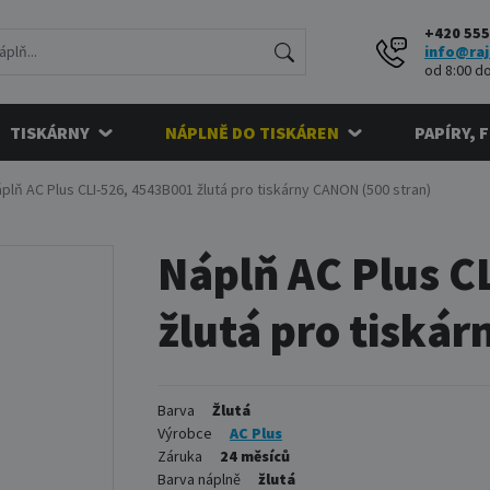
+420 555
info@raj
od 8:00 do
TISKÁRNY
NÁPLNĚ DO TISKÁREN
PAPÍRY, 
plň AC Plus CLI-526, 4543B001 žlutá pro tiskárny CANON (500 stran)
Náplň AC Plus C
žlutá pro tiská
Barva
Žlutá
Výrobce
AC Plus
Záruka
24 měsíců
Barva náplně
žlutá