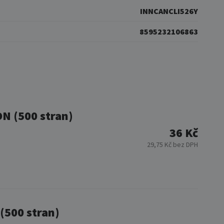
INNCANCLI526Y
8595232106863
N (500 stran)
36 Kč
29,75 Kč bez DPH
(500 stran)