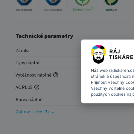
Technické parametry
Záruka
Typy náplní
Náš web
rajtiskaren.c
Výtěžnost náplně
stránek a úspěšnosti 
Přijmout všechny coo
AC PLUS
Všechny volitelné coo
použitých cookies naj
Barva náplně
Zobrazit více (3)