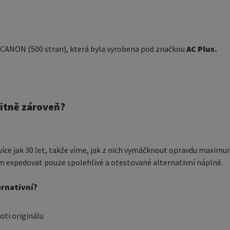
y CANON (500 stran), která byla vyrobena pod značkou
AC Plus.
litně zároveň?
 více jak 30 let, takže víme, jak z nich vymáčknout opravdu maximu
expedovat pouze spolehlivé a otestované alternativní náplně.
ernativní?
oti originálu