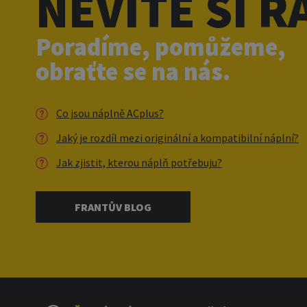
NEVÍTE SI R
Poradíme, pomůžeme,
obraťte se na nás.
Co jsou náplně ACplus?
Jaký je rozdíl mezi originální a kompatibilní náplní?
Jak zjistit, kterou náplň potřebuju?
FRANTŮV BLOG