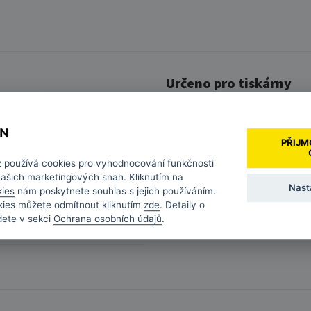
Určeno pro tiskárny
CANON MX715
24 měsíců
CANON MX880
PŘIJM
CLI-526
CANON MX885
z
používá cookies pro vyhodnocování funkčnosti
CANON MX895
500 stran
našich marketingových snah. Kliknutím na
Zobrazit vše (27)
Nast
kies
nám poskytnete souhlas s jejich používáním.
Ano
kies můžete odmítnout kliknutím
zde
. Detaily o
dete v sekci
Ochrana osobních údajů
.
žlutá