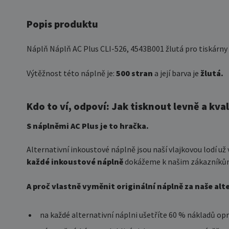
Popis produktu
Náplň Náplň AC Plus CLI-526, 4543B001 žlutá pro tiskárn
Výtěžnost této náplně je:
500 stran
a její barva je
žlutá.
Kdo to ví, odpoví: Jak tisknout levně a kva
S náplněmi AC Plus je to hračka.
Alternativní inkoustové náplně jsou naší vlajkovou lodí už
každé inkoustové náplně
dokážeme k našim zákazníkům 
A proč vlastně vyměnit originální náplně za naše alt
na každé alternativní náplni ušetříte 60 % nákladů opr