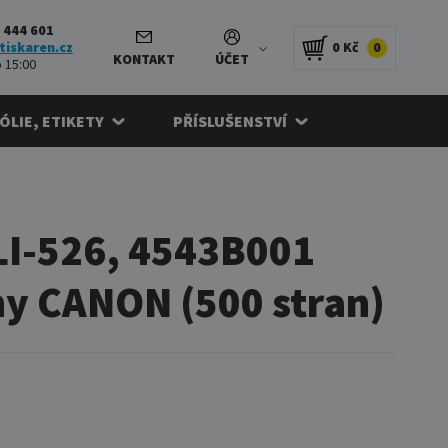
 444 601
tiskaren.cz
0 Kč
0
KONTAKT
ÚČET
 15:00
FÓLIE, ETIKETY
PŘÍSLUŠENSTVÍ
LI-526, 4543B001
rny CANON (500 stran)