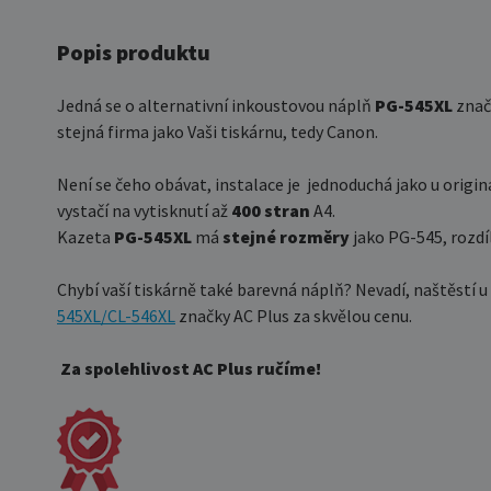
Popis produktu
Jedná se o alternativní inkoustovou náplň
PG-545XL
zna
stejná firma jako Vaši tiskárnu, tedy Canon.
Není se čeho obávat, instalace je jednoduchá jako u origi
vystačí na vytisknutí až
400 stran
A4.
Kazeta
PG-545XL
má
stejné rozměry
jako PG-545, rozdí
Chybí vaší tiskárně také barevná náplň? Nevadí, naštěstí 
545XL/CL-546XL
značky AC Plus za skvělou cenu.
Za spolehlivost AC Plus ručíme!