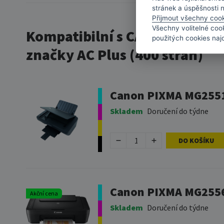
stránek a úspěšnosti 
Přijmout všechny coo
Všechny volitelné coo
Kompatibilní s CANON PG-545X
použitých cookies naj
značky AC Plus (400 stran)
Canon PIXMA MG2551
Skladem
Doručení do týdne
DO KOŠÍKU
Canon PIXMA MG255
Akční cena
Skladem
Doručení do týdne