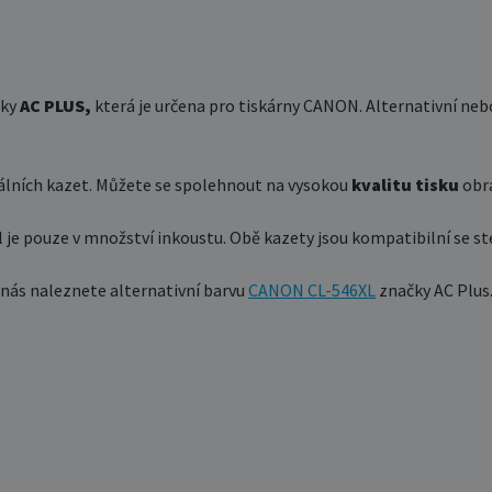
čky
AC PLUS,
která je určena pro tiskárny CANON. Alternativní nebo
nálních kazet. Můžete se spolehnout na vysokou
kvalitu tisku
obrá
l je pouze v množství inkoustu. Obě kazety jsou kompatibilní se st
u nás naleznete alternativní barvu
CANON CL-546XL
značky AC Plus