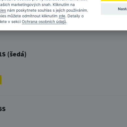
našich marketingových snah. Kliknutím na
Nast
kies
nám poskytnete souhlas s jejich používáním.
kies můžete odmítnout kliknutím
zde
. Detaily o
L (8286B001), alternativní čern
dete v sekci
Ochrana osobních údajů
.
S (šedá)
6S