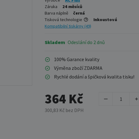
Výrobce
AC Plus
Záruka
24 měsíců
Barva náplně
černá
Tisková technologie
Inkoustová
Kompatibilní tiskárny (49)
Skladem
Odeslání do 2 dnů
100% Garance kvality
Výměna zboží ZDARMA
Rychlé dodání a špičková kvalita tisku!
364 Kč
300,83 Kč bez DPH