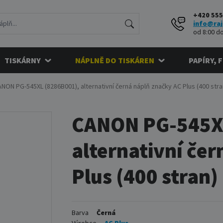
+420 555
info@raj
od 8:00 do
TISKÁRNY
NÁPLNĚ DO TISKÁREN
PAPÍRY, 
NON PG-545XL (8286B001), alternativní černá náplň značky AC Plus (400 stra
CANON PG-545X
alternativní če
Plus (400 stran)
Barva
Černá