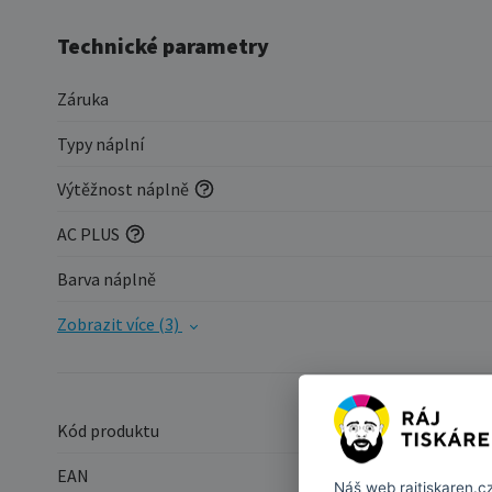
Technické parametry
Záruka
Typy náplní
Výtěžnost náplně
AC PLUS
Barva náplně
Zobrazit více (3)
Kód produktu
EAN
Náš web
rajtiskaren.c