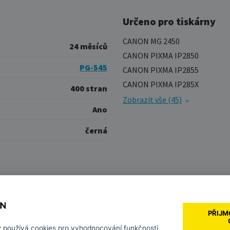
Určeno pro tiskárny
CANON MG 2450
24 měsíců
CANON PIXMA IP2850
PG-545
CANON PIXMA IP2855
CANON PIXMA IP285X
400 stran
Zobrazit vše (45)
Ano
černá
PŘIJM
z
používá cookies pro vyhodnocování funkčnosti