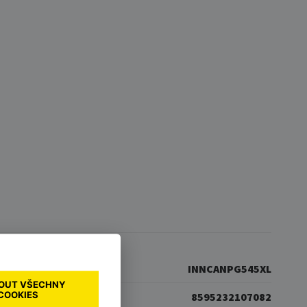
INNCANPG545XL
OUT VŠECHNY
COOKIES
8595232107082