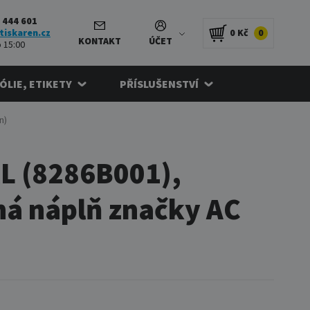
 444 601
tiskaren.cz
0 Kč
0
KONTAKT
ÚČET
 15:00
FÓLIE, ETIKETY
PŘÍSLUŠENSTVÍ
n)
L (8286B001),
rná náplň značky AC