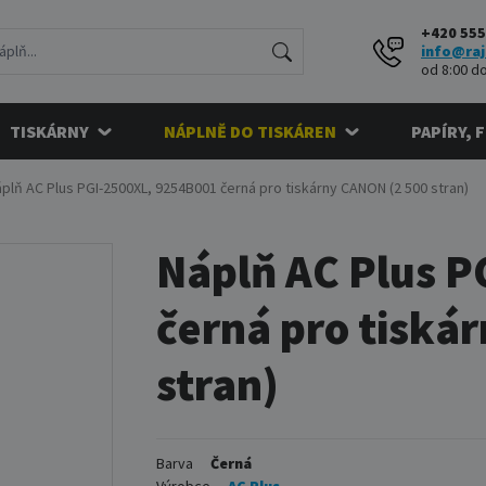
+420 555
info@raj
od 8:00 do
TISKÁRNY
NÁPLNĚ DO TISKÁREN
PAPÍRY, 
plň AC Plus PGI-2500XL, 9254B001 černá pro tiskárny CANON (2 500 stran)
Náplň AC Plus 
černá pro tiská
stran)
Barva
Černá