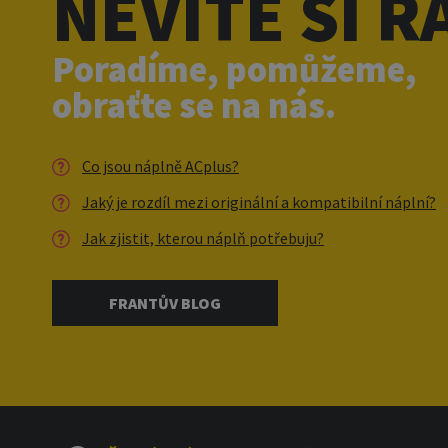
NEVÍTE SI R
Poradíme, pomůžeme,
obraťte se na nás.
Co jsou náplně ACplus?
Jaký je rozdíl mezi originální a kompatibilní náplní?
Jak zjistit, kterou náplň potřebuju?
FRANTŮV BLOG