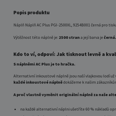
Popis produktu
Náplň Náplň AC Plus PGI-2500XL, 9254B001 černá pro tisk
Výtěžnost této náplně je:
2500 stran
a její barva je
černá
Kdo to ví, odpoví: Jak tisknout levně a kva
S náplněmi AC Plus je to hračka.
Alternativní inkoustové náplně jsou naší vlajkovou lodí už
každé inkoustové náplně
dokážeme k našim zákazníkům 
A proč vlastně vyměnit originální náplně za naše alt
na každé alternativní náplni ušetříte 60 % nákladů opr