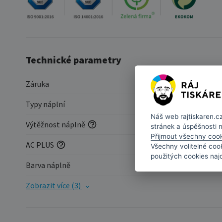
Technické parametry
Záruka
Typy náplní
Náš web
rajtiskaren.c
Výtěžnost náplně
stránek a úspěšnosti 
Přijmout všechny coo
AC PLUS
Všechny volitelné coo
použitých cookies naj
Barva náplně
Zobrazit více (3)