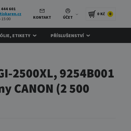
 444 601
tiskaren.cz
0 Kč
0
KONTAKT
ÚČET
 15:00
FÓLIE, ETIKETY
PŘÍSLUŠENSTVÍ
PGI-2500XL, 9254B001
rny CANON (2 500