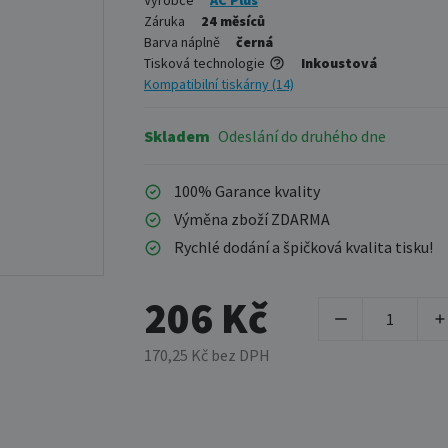
Výrobce
AC Plus
Záruka
24 měsíců
Barva náplně
černá
Tisková technologie
Inkoustová
Kompatibilní tiskárny (14)
Skladem
Odeslání do druhého dne
100% Garance kvality
Výměna zboží ZDARMA
Rychlé dodání a špičková kvalita tisku!
206 Kč
170,25 Kč bez DPH