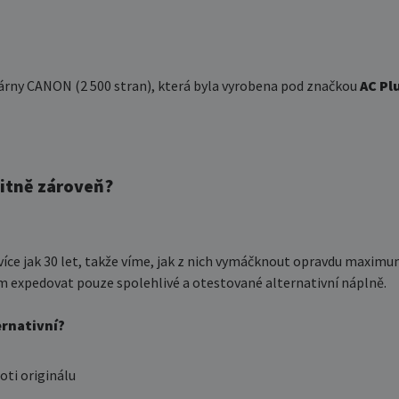
árny CANON (2 500 stran), která byla vyrobena pod značkou
AC Pl
.
litně zároveň?
 více jak 30 let, takže víme, jak z nich vymáčknout opravdu maximu
expedovat pouze spolehlivé a otestované alternativní náplně.
ernativní?
oti originálu