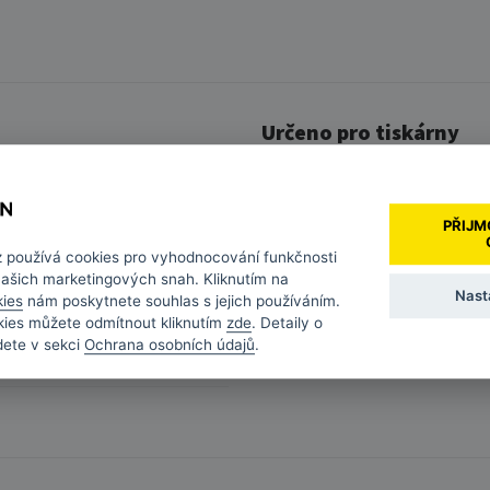
Určeno pro tiskárny
CANON MAXIFY IB4000 SERIES
24 měsíců
CANON MAXIFY IB4050
PŘIJM
PGI-2500
CANON MAXIFY IB4100 SERIES
z
používá cookies pro vyhodnocování funkčnosti
CANON MAXIFY IB4150
2500 stran
našich marketingových snah. Kliknutím na
Nast
Zobrazit vše (10)
kies
nám poskytnete souhlas s jejich používáním.
Ano
kies můžete odmítnout kliknutím
zde
. Detaily o
dete v sekci
Ochrana osobních údajů
.
černá