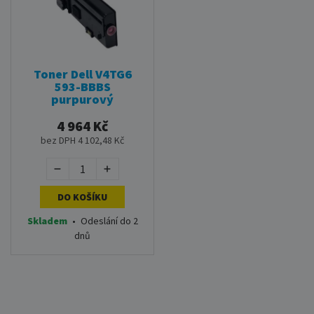
Toner Dell V4TG6
593-BBBS
purpurový
4 964 Kč
bez DPH 4 102,48 Kč
DO KOŠÍKU
Skladem
•
Odeslání do 2
dnů