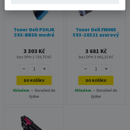
Toner Dell P3HJK
Toner Dell FM065
593-BBSD modrá
593-10321 azurový
3 303 Kč
3 681 Kč
bez DPH 2 729,75 Kč
bez DPH 3 042,15 Kč
DO KOŠÍKU
DO KOŠÍKU
Skladem
•
Doručení do
Skladem
•
Doručení do
týdne
týdne