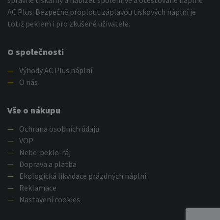
správné tiskárny a nabízet spolehlivé a otestované náplně
AC Plus. Bezpečně proplout záplavou tiskových náplní je
totiž peklem i pro zkušené uživatele.
O společnosti
—
Výhody AC Plus náplní
—
O nás
Vše o nákupu
—
Ochrana osobních údajů
—
VOP
—
Nebe-peklo-ráj
—
Doprava a platba
—
Ekologická likvidace prázdných náplní
—
Reklamace
—
Nastavení cookies