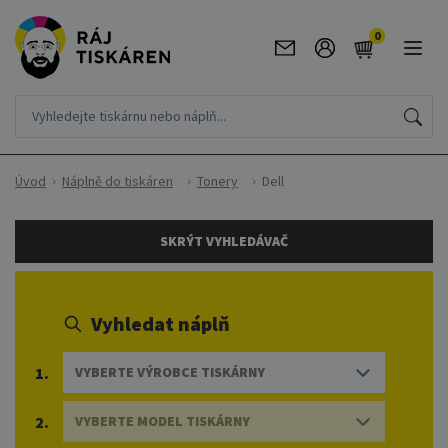
0
Úvod
Náplně do tiskáren
Tonery
Dell
SKRÝT VYHLEDÁVAČ
Vyhledat náplň
1.
VYBERTE VÝROBCE TISKÁRNY
2.
VYBERTE MODEL TISKÁRNY