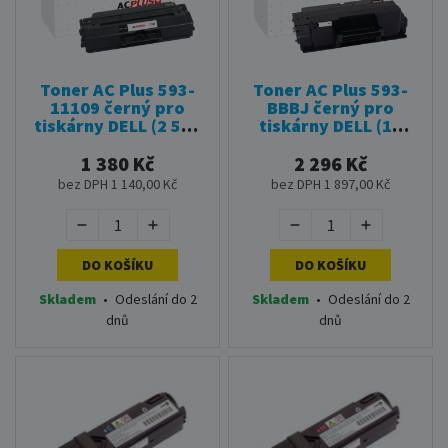
Toner AC Plus 593-
Toner AC Plus 593-
11109 černý pro
BBBJ černý pro
tiskárny DELL (2 500
tiskárny DELL (10
stran)
000 stran)
1 380 Kč
2 296 Kč
bez DPH 1 140,00 Kč
bez DPH 1 897,00 Kč
DO KOŠÍKU
DO KOŠÍKU
Skladem
•
Odeslání do 2
Skladem
•
Odeslání do 2
dnů
dnů