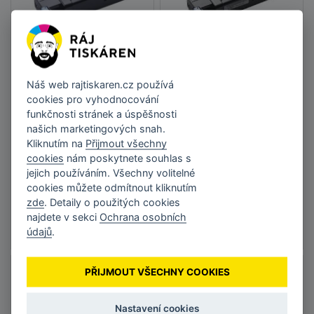
Toner Dell 8WNV5
Toner Dell FM066
593-11033
593-10322 žlutý
Náš web
rajtiskaren.cz
používá
purpurový
cookies pro vyhodnocování
funkčnosti stránek a úspěšnosti
2 975 Kč
3 240 Kč
našich marketingových snah.
bez DPH 2 458,68 Kč
bez DPH 2 677,69 Kč
Kliknutím na
Přijmout všechny
cookies
nám poskytnete souhlas s
jejich používáním. Všechny volitelné
cookies můžete odmítnout kliknutím
DO KOŠÍKU
DO KOŠÍKU
zde
. Detaily o použitých cookies
Skladem
•
Doručení do
Skladem
•
Doručení do
najdete v sekci
Ochrana osobních
týdne
týdne
údajů
.
PŘIJMOUT VŠECHNY COOKIES
Nastavení cookies