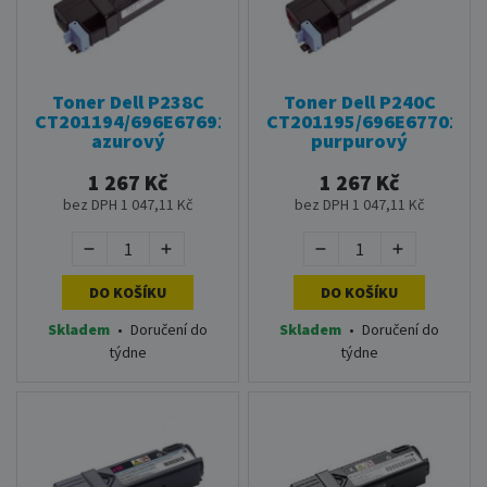
Toner Dell P238C
Toner Dell P240C
CT201194/696E67691
CT201195/696E67701
azurový
purpurový
1 267 Kč
1 267 Kč
bez DPH 1 047,11 Kč
bez DPH 1 047,11 Kč
DO KOŠÍKU
DO KOŠÍKU
Skladem
•
Doručení do
Skladem
•
Doručení do
týdne
týdne