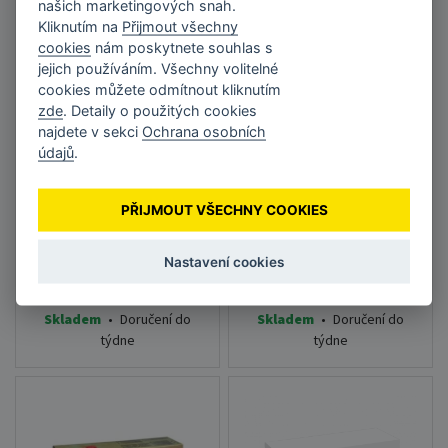
našich marketingových snah.
Kliknutím na
Přijmout všechny
cookies
nám poskytnete souhlas s
jejich používáním. Všechny volitelné
cookies můžete odmítnout kliknutím
Toner Sharp DX-
Toner Sharp MX-
zde
. Detaily o použitých cookies
20GTBA černý
27GTBA černý
najdete v sekci
Ochrana osobních
údajů
.
753 Kč
910 Kč
bez DPH 622,31 Kč
bez DPH 752,07 Kč
PŘIJMOUT VŠECHNY COOKIES
Nastavení cookies
DO KOŠÍKU
DO KOŠÍKU
Skladem
•
Doručení do
Skladem
•
Doručení do
týdne
týdne