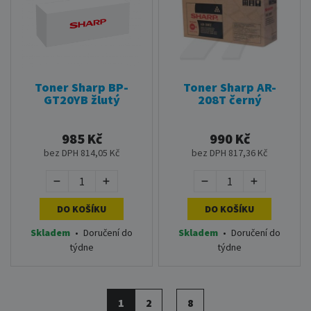
Toner Sharp BP-
Toner Sharp AR-
GT20YB žlutý
208T černý
985 Kč
990 Kč
bez DPH 814,05 Kč
bez DPH 817,36 Kč
DO KOŠÍKU
DO KOŠÍKU
Skladem
•
Doručení do
Skladem
•
Doručení do
týdne
týdne
1
2
8