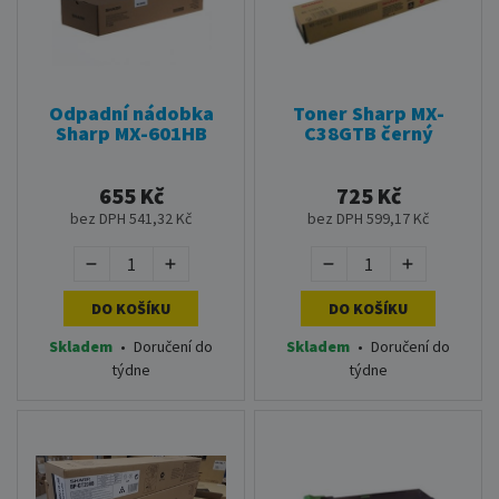
Odpadní nádobka
Toner Sharp MX-
Sharp MX-601HB
C38GTB černý
655 Kč
725 Kč
bez DPH 541,32 Kč
bez DPH 599,17 Kč
DO KOŠÍKU
DO KOŠÍKU
Skladem
•
Doručení do
Skladem
•
Doručení do
týdne
týdne