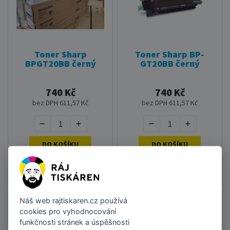
Toner Sharp
Toner Sharp BP-
BPGT20BB černý
GT20BB černý
740 Kč
740 Kč
bez DPH 611,57 Kč
bez DPH 611,57 Kč
DO KOŠÍKU
DO KOŠÍKU
Skladem
•
Doručení do
Skladem
•
Doručení do
týdne
týdne
Náš web
rajtiskaren.cz
používá
cookies pro vyhodnocování
funkčnosti stránek a úspěšnosti