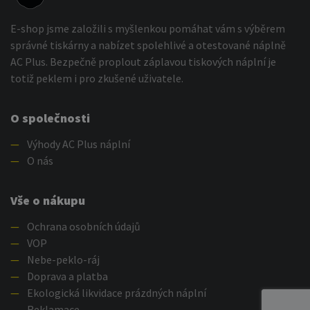
E-shop jsme založili s myšlenkou pomáhat vám s výběrem
správné tiskárny a nabízet spolehlivé a otestované náplně
AC Plus. Bezpečně proplout záplavou tiskových náplní je
totiž peklem i pro zkušené uživatele.
O společnosti
—
Výhody AC Plus náplní
—
O nás
Vše o nákupu
—
Ochrana osobních údajů
—
VOP
—
Nebe-peklo-ráj
—
Doprava a platba
—
Ekologická likvidace prázdných náplní
—
Reklamace