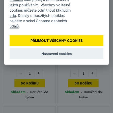
jejich používáním. Všechny volitelné
cookies můžete odmítnout kliknutím
zde
. Detaily o použitých cookies
najdete v sekci
Ochrana osobních
údajů
.
Válec Sharp MX-
Sharp originální
PŘIJMOUT VŠECHNY COOKIES
C30DR černý
developer
MX27GVSA, color,
60000str., Sharp MX
Nastavení cookies
2300
1 835 Kč
2 490 Kč
bez DPH 1 516,53 Kč
bez DPH 2 057,85 Kč
DO KOŠÍKU
DO KOŠÍKU
Skladem
•
Doručení do
Skladem
•
Doručení do
týdne
týdne