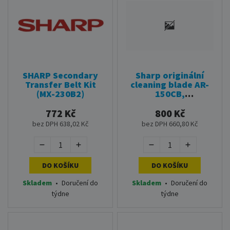
SHARP Secondary
Sharp originální
Transfer Belt Kit
cleaning blade AR-
(MX-230B2)
150CB,
CCLEZ0013QS01,
30000str., Sharp AR-
772 Kč
800 Kč
168/122/153/121/2012/5
bez DPH 638,02 Kč
bez DPH 660,80 Kč
DO KOŠÍKU
DO KOŠÍKU
Skladem
•
Doručení do
Skladem
•
Doručení do
týdne
týdne