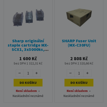
Sharp originální
SHARP Fuser Unit
staple cartridge MX-
(MX-C30FU)
SCX1, 3x5000ks,
MXC310, MXC311,
MXC380, MXC381,
1 600 Kč
2 808 Kč
MXC1800 Sharp
bez DPH 1 322,31 Kč
bez DPH 2 320,66 Kč
DO KOŠÍKU
DO KOŠÍKU
Není skladem
•
Není skladem
•
Naskladnění neznámé
Naskladnění neznámé