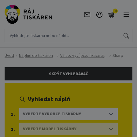
0
Úvod
Náplně do tiskáren
Válce, vyvíječe, fixace aj.
Sharp
SKRÝT VYHLEDÁVAČ
Vyhledat náplň
1.
VYBERTE VÝROBCE TISKÁRNY
2.
VYBERTE MODEL TISKÁRNY