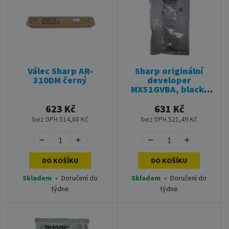
Válec Sharp AR-
Sharp originální
310DM černý
developer
MX51GVBA, black,
150000str., Sharp
MX4112N,
623 Kč
631 Kč
MX4112NSF,
bez DPH 514,88 Kč
bez DPH 521,49 Kč
MX5112N,
MX5112NSF
DO KOŠÍKU
DO KOŠÍKU
Skladem
•
Doručení do
Skladem
•
Doručení do
týdne
týdne