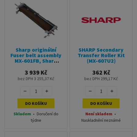
Sharp originální
SHARP Secondary
Fuser belt assembly
Transfer Roller Kit
MX-601FB, Sharp
(MX-607U2)
MX-
2651/3051/3071/3551/3571/4051/4071,
3 939 Kč
362 Kč
fixační válec
bez DPH 3 255,37 Kč
bez DPH 299,17 Kč
DO KOŠÍKU
DO KOŠÍKU
Skladem
•
Doručení do
Není skladem
•
týdne
Naskladnění neznámé