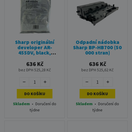
Sharp originální
Odpadní nádobka
developer AR-
Sharp BP-HB700 (50
455DV, black,
000 stran)
100000str., Sharp
AR-M351,AR-M451,
636 Kč
636 Kč
AR-M351U,AR-
bez DPH 525,28 Kč
bez DPH 525,62 Kč
M351UN,AR-M451U,
O
DO KOŠÍKU
DO KOŠÍKU
Skladem
•
Doručení do
Skladem
•
Doručení do
týdne
týdne