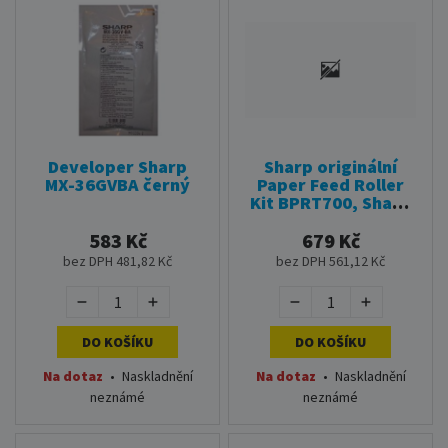
Developer Sharp
Sharp originální
MX-36GVBA černý
Paper Feed Roller
Kit BPRT700, Sharp
BP-50C26,
60C31,70C31
583 Kč
679 Kč
bez DPH 481,82 Kč
bez DPH 561,12 Kč
DO KOŠÍKU
DO KOŠÍKU
Na dotaz
•
Naskladnění
Na dotaz
•
Naskladnění
neznámé
neznámé