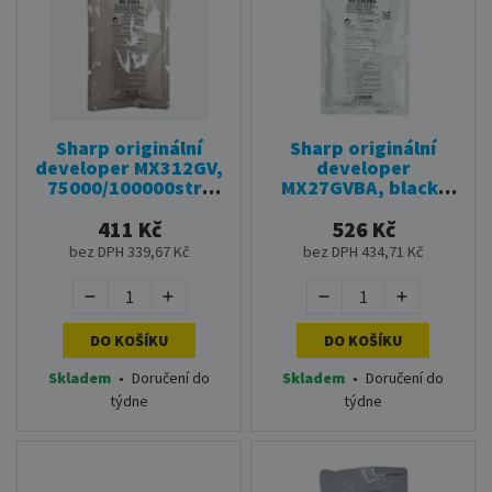
Sharp originální
Sharp originální
developer MX312GV,
developer
75000/100000str.,
MX27GVBA, black,
Sharp AR-5726,
100000str., Sharp
6020x, 6023x, MX-
MX-2300N, 2700N,
411 Kč
526 Kč
M260, M264N, AR-
3500N, 3501N, 4500,
bez DPH 339,67 Kč
bez DPH 434,71 Kč
5731
4500N, 4501N
DO KOŠÍKU
DO KOŠÍKU
Skladem
•
Doručení do
Skladem
•
Doručení do
týdne
týdne