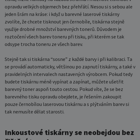
opravdu velkých objemech bez přehřátí. Nesou si s sebou ale
jeden šrám na kráse: i když u barevné laserové tiskárny
zvolíte, že chcete tisknout jen černobíle, tiskárna stejně
využije drobné množství barevných tonerů. Důvodem je
roztočení všech barev toneru při tisku, při kterém se tak
odsype trocha toneru ze všech barev.
Stejně tak si tiskárna “sosne” z každé barvy i při kalibraci. Ta
se provádí automaticky, většinou po zapnutí tiskárny, a také v
pravidelných intervalech nastavených výrobcem. Pokud tedy
budete tiskárnu méně vypínat a zapínat, můžete ušetřit
barevný toner aspoň touto cestou. Pokud víte, že se bez
barevného tisku opravdu obejdete, je řešením zakoupit
pouze černobílou laserovou tiskárnu a s plýtváním barev si
tak nemusíte dělat starosti.
Inkoustové tiskárny se neobejdou bez