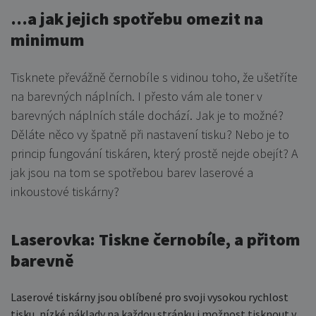
…a jak jejich spotřebu omezit na
minimum
Tisknete převážně černobíle s vidinou toho, že ušetříte
na barevných náplních. I přesto vám ale toner v
barevných náplních stále dochází. Jak je to možné?
Děláte něco vy špatně při nastavení tisku? Nebo je to
princip fungování tiskáren, který prostě nejde obejít? A
jak jsou na tom se spotřebou barev laserové a
inkoustové tiskárny?
Laserovka: Tiskne černobíle, a přitom
barevně
Laserové tiskárny jsou oblíbené pro svoji vysokou rychlost
tisku, nízké náklady na každou stránku i možnost tisknout v