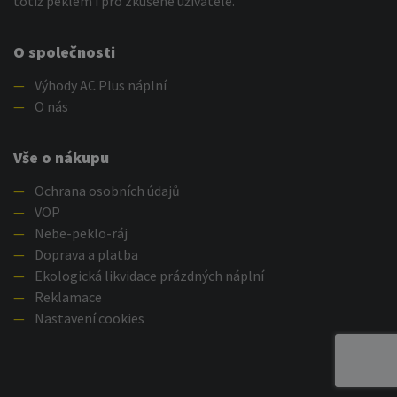
totiž peklem i pro zkušené uživatele.
O společnosti
—
Výhody AC Plus náplní
—
O nás
Vše o nákupu
—
Ochrana osobních údajů
—
VOP
—
Nebe-peklo-ráj
—
Doprava a platba
—
Ekologická likvidace prázdných náplní
—
Reklamace
—
Nastavení cookies