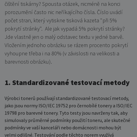
čištění tiskárny? Spousta otázek, nicméně na konci
porozumění často nic neříkajícího čísla. Číslo uvádí
počet stran, který vytiskne tisková kazeta "při 5%
pokrytí stránky". Ale jak vypadá 5% pokrytí stránky?
Jde vlastně jen o malý odstavec textu v jedné barvě.
Vložením jednoho obrázku se rázem procento pokrytí
vyhoupne třeba i na 80% (v závislosti na velikosti a
barevnosti obrázku).
1. Standardizované testovací metody
Výrobci tonerů používají standardizované testovací metody,
jako jsou normy ISO/IEC 19752 pro černobílé tonery a ISO/IEC
19798 pro barevné tonery. Tyto testy jsou navrženy tak, aby
simulovaly průměrné podmínky použití toneru, ale skutečné
podmínky ve vaší kanceláři nebo domácnosti mohou být
velmi odlišné. Testování podle těchto norem využívá