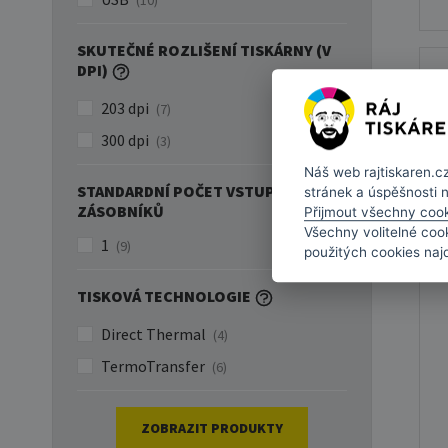
(10)
SKUTEČNÉ ROZLIŠENÍ TISKÁRNY (V
DPI)
203 dpi
(7)
300 dpi
(3)
Náš web
rajtiskaren.c
STANDARDNÍ POČET VSTUPNÍCH
stránek a úspěšnosti 
ZÁSOBNÍKŮ
Přijmout všechny coo
Všechny volitelné coo
1
(9)
použitých cookies naj
TISKOVÁ TECHNOLOGIE
Direct Thermal
(4)
TermoTransfer
(6)