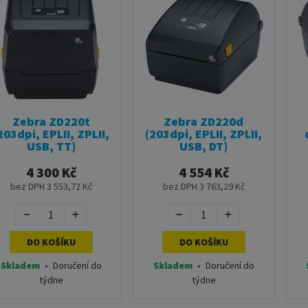
Zebra ZD220t
Zebra ZD220d
203dpi, EPLII, ZPLII,
(203dpi, EPLII, ZPLII,
USB, TT)
USB, DT)
4 300 Kč
4 554 Kč
bez DPH 3 553,72 Kč
bez DPH 3 763,29 Kč
DO KOŠÍKU
DO KOŠÍKU
Skladem
•
Doručení do
Skladem
•
Doručení do
týdne
týdne