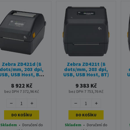
Zebra ZD421d (8
Zebra ZD421t (8
dots/mm, 203 dpi,
dots/mm, 203 dpi,
USB, USB Host, BT ,
USB, USB Host, BT)
U
LAN)
8 922 Kč
9 383 Kč
bez DPH 7 372,96 Kč
bez DPH 7 753,76 Kč
DO KOŠÍKU
DO KOŠÍKU
Skladem
•
Doručení do
Skladem
•
Doručení do