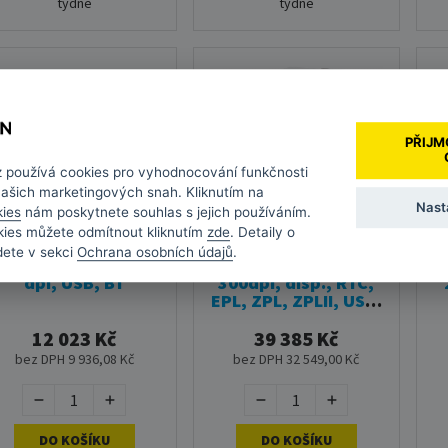
týdne
týdne
PŘIJM
z
používá cookies pro vyhodnocování funkčnosti
našich marketingových snah. Kliknutím na
Nast
kies
nám poskytnete souhlas s jejich používáním.
kies můžete odmítnout kliknutím
zde
. Detaily o
dete v sekci
Ochrana osobních údajů
.
ZD421d - DT, 300
Zebra ZT411 (4",
Z
dpi, USB, BT
300dpi, disp., RTC,
EPL, ZPL, ZPLII, USB,
RS232, BT, LAN, TT)
12 023 Kč
39 385 Kč
bez DPH 9 936,08 Kč
bez DPH 32 549,00 Kč
DO KOŠÍKU
DO KOŠÍKU