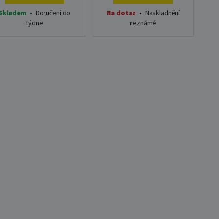
Skladem
•
Doručení do
Na dotaz
•
Naskladnění
týdne
neznámé