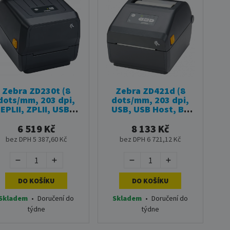
Zebra ZD230t (8
Zebra ZD421d (8
dots/mm, 203 dpi,
dots/mm, 203 dpi,
EPLII, ZPLII, USB,
USB, USB Host, BT
LAN, black)
(BLE))
6 519 Kč
8 133 Kč
bez DPH 5 387,60 Kč
bez DPH 6 721,12 Kč
DO KOŠÍKU
DO KOŠÍKU
Skladem
•
Doručení do
Skladem
•
Doručení do
týdne
týdne