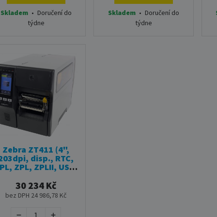
Skladem
•
Doručení do
Skladem
•
Doručení do
týdne
týdne
Zebra ZT411 (4",
203dpi, disp., RTC,
PL, ZPL, ZPLII, USB,
RS232, BT, LAN, TT)
30 234 Kč
bez DPH 24 986,78 Kč