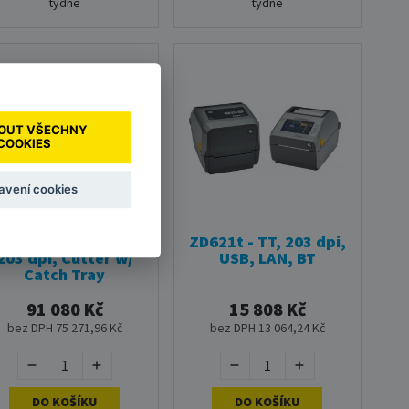
týdne
týdne
OUT VŠECHNY
COOKIES
avení cookies
ebra ZT421, TT, 6'',
ZD621t - TT, 203 dpi,
203 dpi, Cutter w/
USB, LAN, BT
Catch Tray
91 080 Kč
15 808 Kč
bez DPH 75 271,96 Kč
bez DPH 13 064,24 Kč
DO KOŠÍKU
DO KOŠÍKU