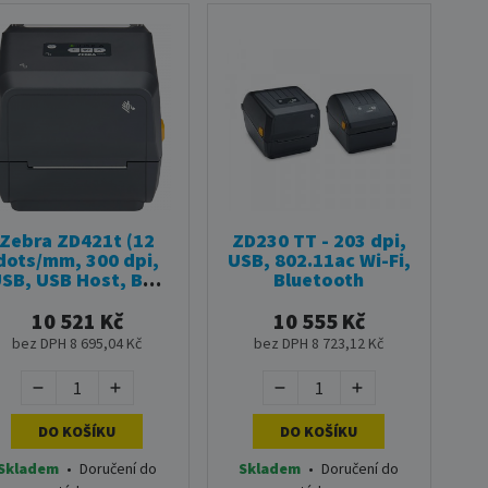
Zebra ZD421t (12
ZD230 TT - 203 dpi,
dots/mm, 300 dpi,
USB, 802.11ac Wi-Fi,
SB, USB Host, BT ,
Bluetooth
LAN)
10 521 Kč
10 555 Kč
bez DPH 8 695,04 Kč
bez DPH 8 723,12 Kč
DO KOŠÍKU
DO KOŠÍKU
Skladem
•
Doručení do
Skladem
•
Doručení do