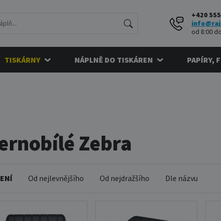
+420 555
info@raj
od 8:00 do
TISKÁRNY
NÁPLNĚ DO TISKÁREN
PAPÍRY, 
ernobílé Zebra
ENÍ
Od nejlevnějšího
Od nejdražšího
Dle názvu