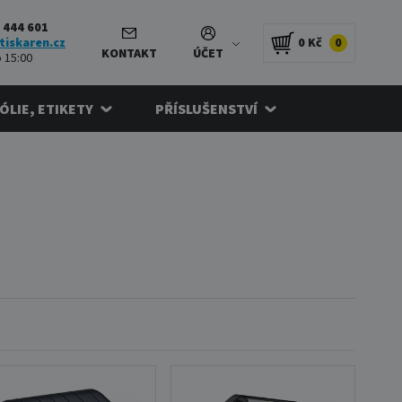
 444 601
tiskaren.cz
0 Kč
0
KONTAKT
ÚČET
 15:00
FÓLIE, ETIKETY
PŘÍSLUŠENSTVÍ