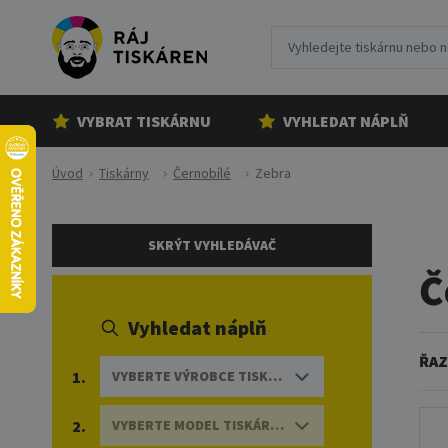
VYBRAT TISKÁRNU
VYHLEDAT NÁPLŇ
Úvod
Tiskárny
Černobílé
Zebra
SKRÝT VYHLEDÁVAČ
Č
Vyhledat náplň
ŘAZ
1.
VYBERTE VÝROBCE TISKÁRNY
2.
VYBERTE MODEL TISKÁRNY