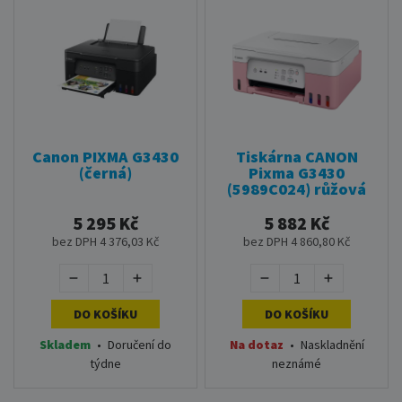
Canon PIXMA G3430
Tiskárna CANON
(černá)
Pixma G3430
(5989C024) růžová
5 295 Kč
5 882 Kč
bez DPH 4 376,03 Kč
bez DPH 4 860,80 Kč
DO KOŠÍKU
DO KOŠÍKU
Skladem
•
Doručení do
Na dotaz
•
Naskladnění
týdne
neznámé