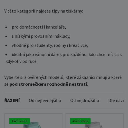
V této kategorii najdete tipy na tiskárny:
pro domácnosti i kanceláře,
s nízkými provozními náklady,
vhodné pro studenty, rodiny i kreativce,
ideální jako vánoční dárek pro každého, kdo chce mít tisk
kdykoliv po ruce.
Vyberte si z ověřených modelů, které zákazníci milují a které
se
pod stromečkem rozhodně neztratí
.
ŘAZENÍ
Od nejlevnějšího
Od nejdražšího
Dle názvu
Akční cena
Akční cena