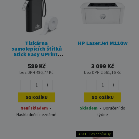
Tiskárna
HP LaserJet M110w
samolepících štítků
Stick Easy UPrint,
EASY UP21-černá
589 Kč
3 099 Kč
bez DPH 486,77 Kč
bez DPH 2 561,16 Kč
DO KOŠÍKU
DO KOŠÍKU
Není skladem
•
Skladem
•
Doručení do
Naskladnění neznámé
týdne
AKCE - Poslední kusy