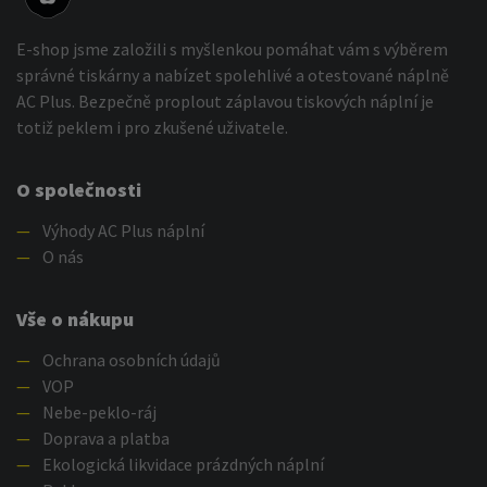
E-shop jsme založili s myšlenkou pomáhat vám s výběrem
správné tiskárny a nabízet spolehlivé a otestované náplně
AC Plus. Bezpečně proplout záplavou tiskových náplní je
totiž peklem i pro zkušené uživatele.
O společnosti
—
Výhody AC Plus náplní
—
O nás
Vše o nákupu
—
Ochrana osobních údajů
—
VOP
—
Nebe-peklo-ráj
—
Doprava a platba
—
Ekologická likvidace prázdných náplní