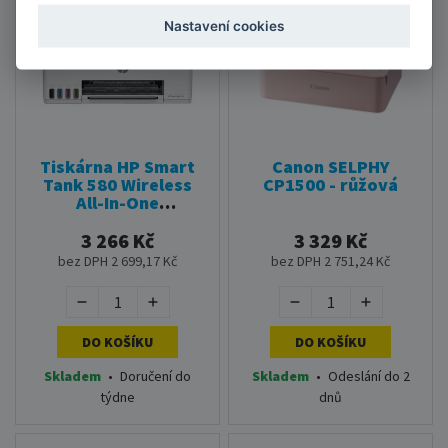
AKCE - Poslední kusy
Nastavení cookies
Tiskárna HP Smart
Canon SELPHY
Tank 580 Wireless
CP1500 - růžová
All-In-One
(1F3Y2A#671)
3 266 Kč
3 329 Kč
bez DPH 2 699,17 Kč
bez DPH 2 751,24 Kč
DO KOŠÍKU
DO KOŠÍKU
Skladem
•
Doručení do
Skladem
•
Odeslání do 2
týdne
dnů