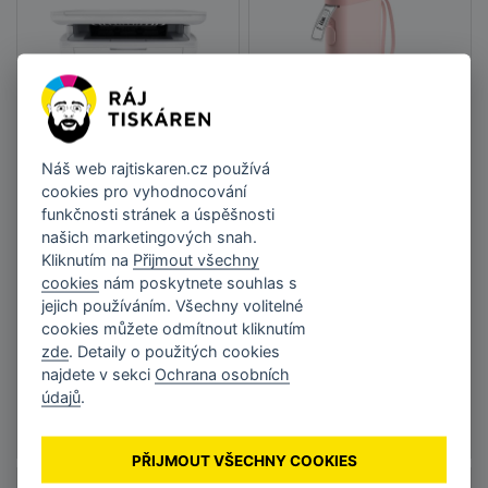
HP LaserJet MFP
Tiskárna
Náš web
rajtiskaren.cz
používá
M140w
samolepících štítků
cookies pro vyhodnocování
Stick Easy UPrint,
EASY UP21-růžová
funkčnosti stránek a úspěšnosti
4 087 Kč
545 Kč
našich marketingových snah.
479 Kč
bez DPH 3 377,69 Kč
Kliknutím na
Přijmout všechny
bez DPH 395,87 Kč
cookies
nám poskytnete souhlas s
jejich používáním. Všechny volitelné
cookies můžete odmítnout kliknutím
DO KOŠÍKU
zde
. Detaily o použitých cookies
DO KOŠÍKU
najdete v sekci
Ochrana osobních
Skladem
•
Doručení do
údajů
.
Skladem
•
Odeslání do 2
týdne
dnů
PŘIJMOUT VŠECHNY COOKIES