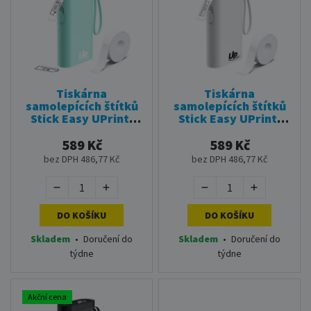
Tiskárna
Tiskárna
samolepících štítků
samolepících štítků
Stick Easy UPrint,
Stick Easy UPrint,
EASY UP21-modrá
EASY UP21-bílá
589 Kč
589 Kč
bez DPH 486,77 Kč
bez DPH 486,77 Kč
DO KOŠÍKU
DO KOŠÍKU
Skladem
•
Doručení do
Skladem
•
Doručení do
týdne
týdne
Akční cena