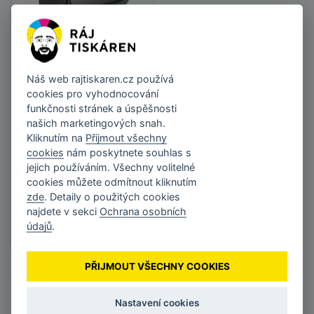
Bixolon SRP-350V,
cutter, USB, RS232,
Náš web
rajtiskaren.cz
používá
black
cookies pro vyhodnocování
funkčnosti stránek a úspěšnosti
3 776 Kč
našich marketingových snah.
bez DPH 3 120,66 Kč
Kliknutím na
Přijmout všechny
cookies
nám poskytnete souhlas s
jejich používáním. Všechny volitelné
cookies můžete odmítnout kliknutím
DO KOŠÍKU
zde
. Detaily o použitých cookies
Skladem
•
Doručení do
najdete v sekci
Ochrana osobních
týdne
údajů
.
PŘIJMOUT VŠECHNY COOKIES
Nastavení cookies