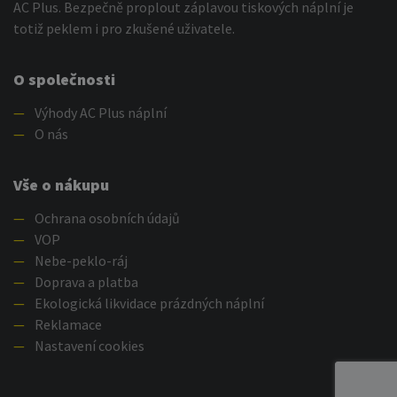
AC Plus. Bezpečně proplout záplavou tiskových náplní je
totiž peklem i pro zkušené uživatele.
O společnosti
—
Výhody AC Plus náplní
—
O nás
Vše o nákupu
—
Ochrana osobních údajů
—
VOP
—
Nebe-peklo-ráj
—
Doprava a platba
—
Ekologická likvidace prázdných náplní
—
Reklamace
—
Nastavení cookies