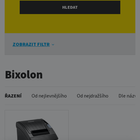
ZOBRAZIT FILTR
Bixolon
ŘAZENÍ
Od nejlevnějšího
Od nejdražšího
Dle názvu