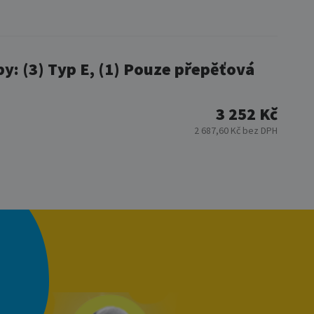
py: (3) Typ E, (1) Pouze přepěťová
3 252 Kč
2 687,60 Kč bez DPH