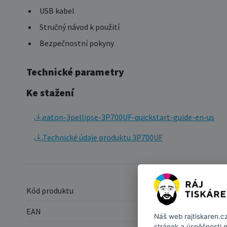
USB kabel
Stručný návod k použití
Bezpečnostní pokyny
Technické parametry
Ke stažení
eaton-3pellipse-3P700UF-quickstart-guide-en-us
Technické údaje produktu 3P700UF
Kód produktu
EAN
Náš web
rajtiskaren.c
stránek a úspěšnosti 