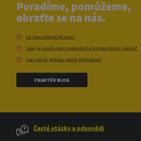
Poradíme, pomůžeme,
obraťte se na nás.
Co jsou náplně ACplus?
Jaký je rozdíl mezi originální a kompatibilní náplní?
Jak zjistit, kterou náplň potřebuju?
FRANTŮV BLOG
Časté otázky a odpovědi