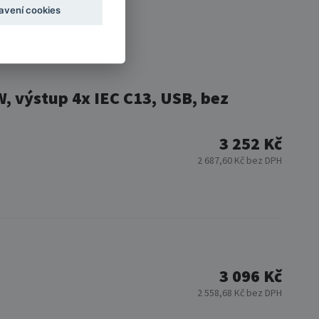
avení cookies
, výstup 4x IEC C13, USB, bez
3 252 Kč
2 687,60 Kč bez DPH
3 096 Kč
2 558,68 Kč bez DPH