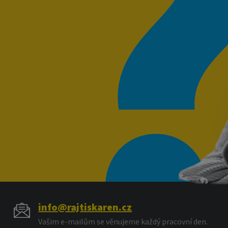
info@rajtiskaren.cz
Vašim e-mailům se věnujeme každý pracovní den.