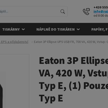
+420 555
info@raj
od 8:00 do
TISKÁRNY
NÁPLNĚ DO TISKÁREN
PAPÍRY, 
, EPS a příslušenství
Eaton 3P Ellipse UPS USB FR, 700 VA, 420 W, Vstup: 
Eaton 3P Ellip
VA, 420 W, Vstu
Typ E, (1) Pou
Typ E