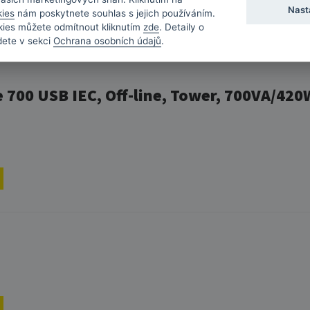
Nast
kies
nám poskytnete souhlas s jejich používáním.
kies můžete odmítnout kliknutím
zde
. Detaily o
dete v sekci
Ochrana osobních údajů
.
 700 USB IEC, Off-line, Tower, 700VA/420W