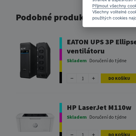
Přijmout všechny coo
Všechny volitelné coo
Podobné produkty
použitých cookies naj
EATON UPS 3P Ellipse
ventilátoru
Skladem
Doručení do týdne
DO KOŠÍKU
HP LaserJet M110w
Skladem
Doručení do týdne
DO KOŠÍKU