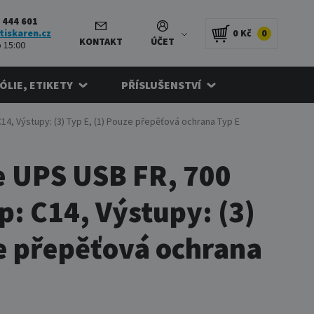
 444 601
tiskaren.cz
0 Kč
0
KONTAKT
ÚČET
 15:00
FÓLIE, ETIKETY
PŘÍSLUŠENSTVÍ
C14, Výstupy: (3) Typ E, (1) Pouze přepěťová ochrana Typ E
se UPS USB FR, 700
p: C14, Výstupy: (3)
ze přepěťová ochrana