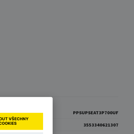
PPSUPSEAT3P700UF
OUT VŠECHNY
COOKIES
3553340621307