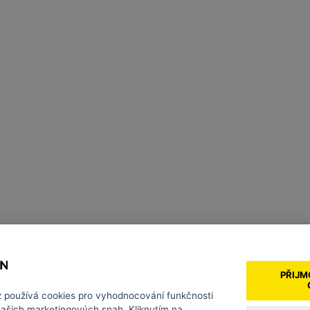
PŘIJM
z
používá cookies pro vyhodnocování funkčnosti
našich marketingových snah. Kliknutím na