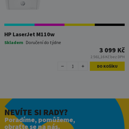
HP LaserJet M110w
Skladem
Doručení do týdne
3 099 Kč
2 561,16 Kč bez DPH
DO KOŠÍKU
NEVÍTE SI RADY?
Poradíme, pomůžeme,
obraťte se na nás.