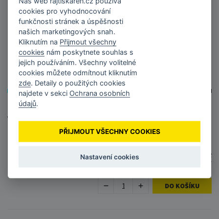
Náš web
rajtiskaren.cz
používá
cookies pro vyhodnocování
funkčnosti stránek a úspěšnosti
našich marketingových snah.
Kliknutím na
Přijmout všechny
cookies
nám poskytnete souhlas s
jejich používáním. Všechny volitelné
cookies můžete odmítnout kliknutím
zde
. Detaily o použitých cookies
najdete v sekci
Ochrana osobních
údajů
.
Eaton 3P Ellipse UPS USB FR, 700 VA, 420 W,
Vstup: C14, Výstupy: (3) Typ E, (1) Pouze
přepěťová ochrana Typ E
PŘIJMOUT VŠECHNY COOKIES
Skladem
Doručení do týdne
3 252 Kč
Nastavení cookies
2 687,60 Kč bez DPH
DO KOŠÍKU