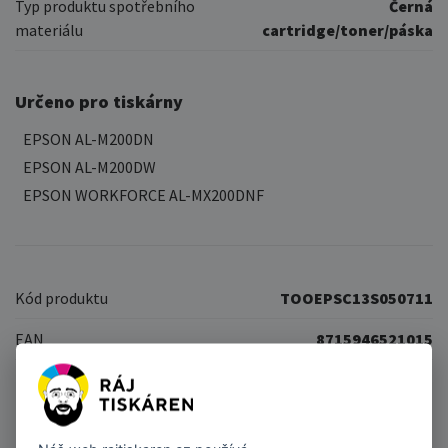
Typ produktu spotřebního
Černá
materiálu
cartridge/toner/páska
Určeno pro tiskárny
EPSON AL-M200DN
EPSON AL-M200DW
EPSON WORKFORCE AL-MX200DNF
Kód produktu
TOOEPSC13S050711
EAN
8715946521015
Podobné produkty