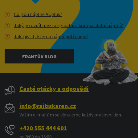
Co jsou náplně ACplus?
Jaký je rozdíl mezi originální a kompatibilní náplní?
Jak zjistit, kterou náplň potřebuju?
FRANTŮV BLOG
Časté otázky a odpovědi
info@rajtiskaren.cz
Vašim e-mailům se věnujeme každý pracovní den.
+420 555 444 601
od 8:00 do 15:00