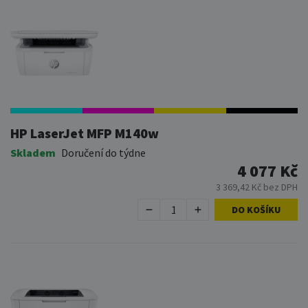
HP LaserJet MFP M140w
Skladem
Doručení do týdne
4 077 Kč
3 369,42 Kč bez DPH
DO KOŠÍKU