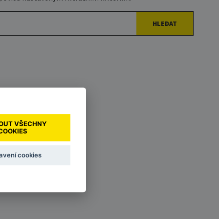
HLEDAT
OUT VŠECHNY
COOKIES
avení cookies