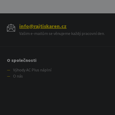
info@rajtiskaren.cz
Vašim e-mailům se věnujeme každý pracovní den.
O společnosti
—
Výhody AC Plus náplní
—
O nás