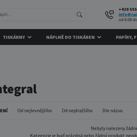
+420 555
info@raj
od 8:00 do
TISKÁRNY
NÁPLNĚ DO TISKÁREN
PAPÍRY, 
ntegral
ENÍ
Od nejlevnějšího
Od nejdražšího
Dle názvu
Nebyly nalezeny žádné
Kategorie je buď prázdná nebo žádný produkt neodp