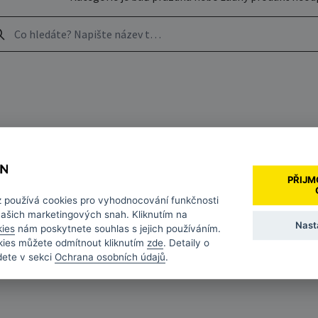
PŘIJM
z
používá cookies pro vyhodnocování funkčnosti
našich marketingových snah. Kliknutím na
Nast
kies
nám poskytnete souhlas s jejich používáním.
kies můžete odmítnout kliknutím
zde
. Detaily o
dete v sekci
Ochrana osobních údajů
.