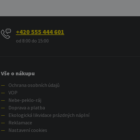
+420 555 444 601
od 8:00 do 15:00
Vše o nákupu
—
Ochrana osobních údajů
—
VOP
—
Nebe-peklo-ráj
—
Doprava a platba
—
Ekologická likvidace prázdných náplní
—
Reklamace
—
Nastavení cookies