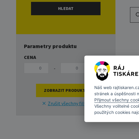
Parametry produktu
CENA
-
Kč
Náš web
rajtiskaren.c
stránek a úspěšnosti 
Přijmout všechny coo
Zrušit všechny filtry
Všechny volitelné coo
použitých cookies naj