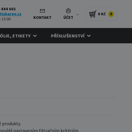
 444 601
tiskaren.cz
0 Kč
0
KONTAKT
ÚČET
 15:00
FÓLIE, ETIKETY
PŘÍSLUŠENSTVÍ
 produkty.
ovídá nastaveným filtračním kritériím.