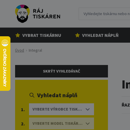
VYBRAT TISKÁRNU
VYHLEDAT NÁPLŇ
Úvod
Integral
SKRÝT VYHLEDÁVAČ
I
Vyhledat náplň
ŘAZ
1.
VYBERTE VÝROBCE TISKÁRNY
2.
VYBERTE MODEL TISKÁRNY