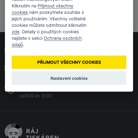
Kliknutím na
Přijmout všechny
cookies
nám poskytnete souhlas s
jejich používáním. Všechny volitelné
cookies můžete odmítnout kliknutím
zde
. Detaily o použitých cookies
najdete v sekci
Ochrana osobních
údajů
.
Časté otázky a odpovědi
PŘIJMOUT VŠECHNY COOKIES
info@rajtiskaren.cz
Vašim e-mailům se věnujeme každý pracovní den.
Nastavení cookies
+420 555 444 601
od 8:00 do 15:00