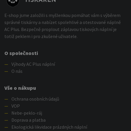
E-shop jsme založili s myšlenkou pomáhat vám s výběrem
správné tiskárny a nabízet spolehlivé a otestované náplně
AC Plus. Bezpečně proplout záplavou tiskových náplní je
totiž peklem i pro zkušené uživatele.
O společnosti
—
Výhody AC Plus náplní
—
O nás
Vše o nákupu
—
Ochrana osobních údajů
—
VOP
—
Nebe-peklo-ráj
—
Doprava a platba
—
Ekologická likvidace prázdných náplní