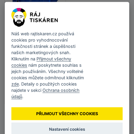
Star kazeta RC700B
s černou páskou pro
Náš web
rajtiskaren.cz
používá
SP712/SP742
cookies pro vyhodnocování
funkčnosti stránek a úspěšnosti
130 Kč
našich marketingových snah.
bez DPH 107,33 Kč
Kliknutím na
Přijmout všechny
cookies
nám poskytnete souhlas s
jejich používáním. Všechny volitelné
cookies můžete odmítnout kliknutím
DO KOŠÍKU
zde
. Detaily o použitých cookies
Na dotaz
•
Naskladnění
najdete v sekci
Ochrana osobních
neznámé
údajů
.
PŘIJMOUT VŠECHNY COOKIES
Nastavení cookies