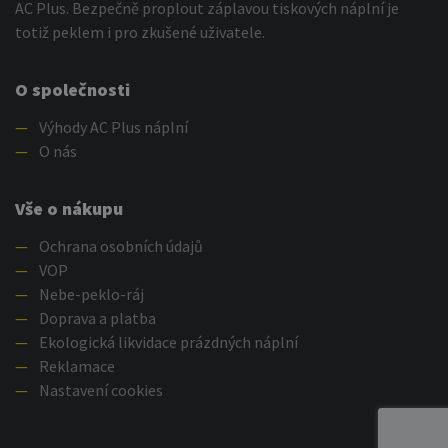
AC Plus. Bezpečně proplout záplavou tiskových náplní je
totiž peklem i pro zkušené uživatele.
O společnosti
—
Výhody AC Plus náplní
—
O nás
Vše o nákupu
—
Ochrana osobních údajů
—
VOP
—
Nebe-peklo-ráj
—
Doprava a platba
—
Ekologická likvidace prázdných náplní
—
Reklamace
—
Nastavení cookies