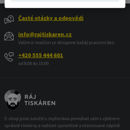
Časté otázky a odpovědi
info@rajtiskaren.cz
Vašim e-mailům se věnujeme každý pracovní den.
+420 555 444 601
od 8:00 do 15:00
E-shop jsme založili s myšlenkou pomáhat vám s výběrem
správné tiskárny a nabízet spolehlivé a otestované náplně