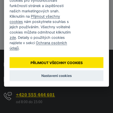
cookies pro vyhodnocování
Nebyly nalezeny žádné produkty.
funkčnosti stránek a úspěšnosti
Kategorie je buď prázdná nebo žádný produkt neodpovídá
našich marketingových snah.
nastaveným filtračním kritériím.
Kliknutím na
Přijmout všechny
cookies
nám poskytnete souhlas s
jejich používáním. Všechny volitelné
cookies můžete odmítnout kliknutím
zde
. Detaily o použitých cookies
najdete v sekci
Ochrana osobních
údajů
.
Časté otázky a odpovědi
PŘIJMOUT VŠECHNY COOKIES
info@rajtiskaren.cz
Nastavení cookies
Vašim e-mailům se věnujeme každý pracovní den.
+420 555 444 601
od 8:00 do 15:00