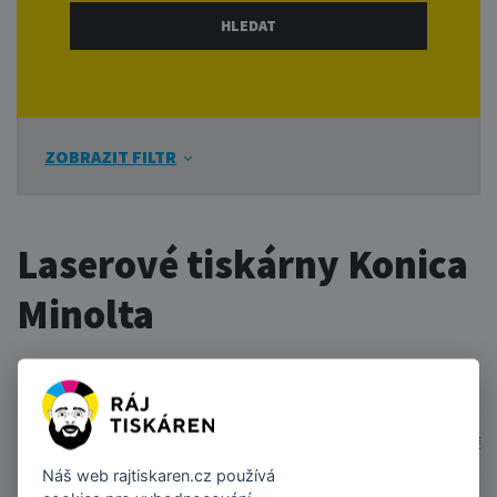
ZOBRAZIT FILTR
Laserové tiskárny Konica
Minolta
Laserové tiskárny Konica Minolta
ŘAZENÍ
Od nejlevnějšího
Od nejdražšího
Dle náz
Náš web
rajtiskaren.cz
používá