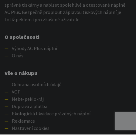
správné tiskárny a nabízet spolehlivé a otestované náplně
AC Plus. Bezpečně proplout záplavou tiskových náplní je
totiž peklem i pro zkušené uživatele.
O společnosti
—
Výhody AC Plus náplní
—
O nás
Vše o nákupu
—
Ochrana osobních údajů
—
VOP
—
Nebe-peklo-ráj
—
Doprava a platba
—
Ekologická likvidace prázdných náplní
—
Reklamace
—
Nastavení cookies