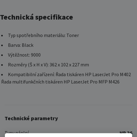
Technická specifikace
Typ spotřebního materiálu: Toner
Barva: Black
Výtěžnost: 9000
Rozměry (Š x H x V): 362 x 102 x 227 mm
Kompatibilní zařízení: Řada tiskáren HP LaserJet Pro M402
Řada multifunkčních tiskáren HP LaserJet Pro MFP M426
Technické parametry
Typy náplní
HP 26