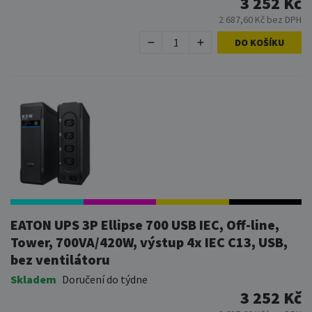
3 252 Kč
2 687,60 Kč bez DPH
DO KOŠÍKU
EATON UPS 3P Ellipse 700 USB IEC, Off-line,
Tower, 700VA/420W, výstup 4x IEC C13, USB,
bez ventilátoru
Skladem
Doručení do týdne
3 252 Kč