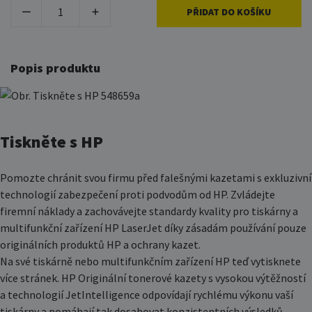
PŘIDAT DO KOŠÍKU
Popis produktu
Tiskněte s HP
Pomozte chránit svou firmu před falešnými kazetami s exkluzivní
technologií zabezpečení proti podvodům od HP. Zvládejte
firemní náklady a zachovávejte standardy kvality pro tiskárny a
multifunkční zařízení HP LaserJet díky zásadám používání pouze
originálních produktů HP a ochrany kazet.
Na své tiskárně nebo multifunkčním zařízení HP teď vytisknete
více stránek. HP Originální tonerové kazety s vysokou výtěžností
a technologií JetIntelligence odpovídají rychlému výkonu vaší
tiskárny a pomáhají tak dosahovat konzistentních výsledků.