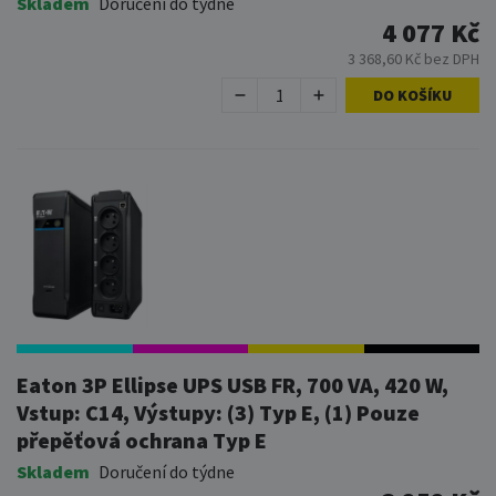
Skladem
Doručení do týdne
4 077 Kč
3 368,60 Kč bez DPH
DO KOŠÍKU
Eaton 3P Ellipse UPS USB FR, 700 VA, 420 W,
Vstup: C14, Výstupy: (3) Typ E, (1) Pouze
přepěťová ochrana Typ E
Skladem
Doručení do týdne