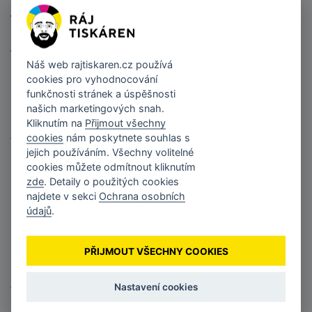
Výtěžnost náplně
9000 stran
AC PLUS
Ano
Náš web
rajtiskaren.cz
používá
Barva náplně
černá
cookies pro vyhodnocování
funkčnosti stránek a úspěšnosti
Tisková technologie
Laserová
našich marketingových snah.
Kliknutím na
Přijmout všechny
Zobrazit více (1)
cookies
nám poskytnete souhlas s
jejich používáním. Všechny volitelné
cookies můžete odmítnout kliknutím
Určeno pro tiskárny
zde
. Detaily o použitých cookies
najdete v sekci
Ochrana osobních
HP LASERJET PRO 400 M402DNE
údajů
.
HP LASERJET PRO M402 SERIES
HP LASERJET PRO M402D
PŘIJMOUT VŠECHNY COOKIES
HP LASERJET PRO M402DN
Zobrazit vše (12)
Nastavení cookies