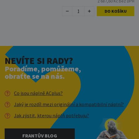
2 687,60 Kč bez DPH
DO KOŠÍKU
NEVÍTE SI RADY?
Poradíme, pomůžeme,
obraťte se na nás.
Co jsou náplně ACplus?
Jaký je rozdíl mezi originální a kompatibilní náplní?
Jak zjistit, kterou náplň potřebuju?
FRANTŮV BLOG