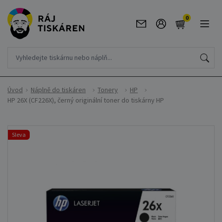
0
Úvod
Náplně do tiskáren
Tonery
HP
HP 26X (CF226X), černý originální toner do tiskárny HP
Sleva